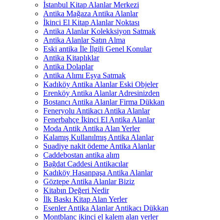
İstanbul Kitap Alanlar Merkezi
Antika Mağaza Antika Alanlar
İkinci El Kitap Alanlar Noktası
Antika Alanlar Kolekksiyon Satmak
Antika Alanlar Satın Alma
Eski antika İle İlgili Genel Konular
Antika Kitaplıklar
Antika Dolaplar
Antika Alımı Eşya Satmak
Kadıköy Antika Alanlar Eski Objeler
Erenköy Antika Alanlar Adresinizden
Bostancı Antika Alanlar Firma Dükkan
Feneryolu Antikacı Antika Alanlar
Fenerbahçe İkinci El Antika Alanlar
Moda Antik Antika Alan Yerler
Kalamış Kullanılmış Antika Alanlar
Suadiye nakit ödeme Antika Alanlar
Caddebostan antika alım
Bağdat Caddesi Antikacılar
Kadıköy Hasanpaşa Antika Alanlar
Göztepe Antika Alanlar Biziz
Kitabın Değeri Nedir
İlk Baskı Kitap Alan Yerler
Esenler Antika Alanlar Antikacı Dükkan
Montblanc ikinci el kalem alan yerler