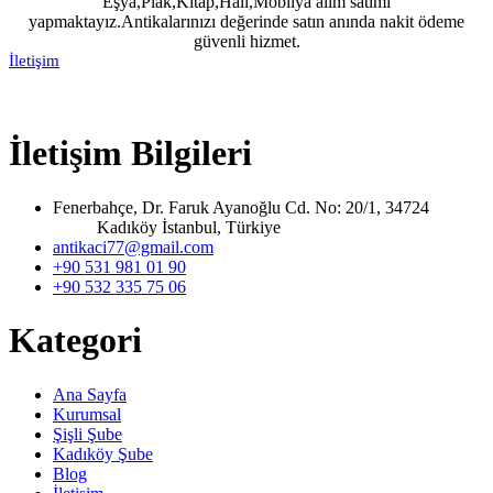
Eşya,Plak,Kitap,Halı,Mobilya alım satımı
yapmaktayız.Antikalarınızı değerinde satın anında nakit ödeme
güvenli hizmet.
İletişim
İletişim Bilgileri
Fenerbahçe, Dr. Faruk Ayanoğlu Cd. No: 20/1, 34724
Kadıköy İstanbul, Türkiye
antikaci77@gmail.com
+90 531 981 01 90
+90 532 335 75 06
Kategori
Ana Sayfa
Kurumsal
Şişli Şube
Kadıköy Şube
Blog