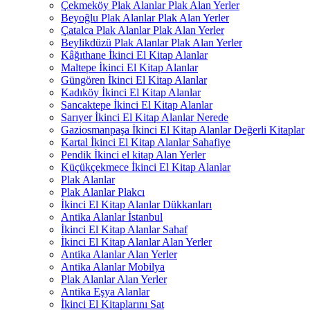
Çekmeköy Plak Alanlar Plak Alan Yerler
Beyoğlu Plak Alanlar Plak Alan Yerler
Çatalca Plak Alanlar Plak Alan Yerler
Beylikdüzü Plak Alanlar Plak Alan Yerler
Kâğıthane İkinci El Kitap Alanlar
Maltepe İkinci El Kitap Alanlar
Güngören İkinci El Kitap Alanlar
Kadıköy İkinci El Kitap Alanlar
Sancaktepe İkinci El Kitap Alanlar
Sarıyer İkinci El Kitap Alanlar Nerede
Gaziosmanpaşa İkinci El Kitap Alanlar Değerli Kitaplar
Kartal İkinci El Kitap Alanlar Sahafiye
Pendik İkinci el kitap Alan Yerler
Küçükçekmece İkinci El Kitap Alanlar
Plak Alanlar
Plak Alanlar Plakcı
İkinci El Kitap Alanlar Dükkanları
Antika Alanlar İstanbul
İkinci El Kitap Alanlar Sahaf
İkinci El Kitap Alanlar Alan Yerler
Antika Alanlar Alan Yerler
Antika Alanlar Mobilya
Plak Alanlar Alan Yerler
Antika Eşya Alanlar
İkinci El Kitaplarını Sat