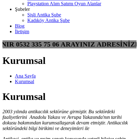
Playstation Alım Satımı Oyun Alanlar
Şubeler
Şişli Antika Şube
Kadıköy Antika Şube
Blog
İletişim
INIR 0532 335 75 06 ARAYINIZ ADRESİN
Kurumsal
Ana Sayfa
Kurumsal
Kurumsal
2003 yılında antikacılık sektörüne girmiştir. Bu sektördeki
faaliyetlerini Anadolu Yakası ve Avrupa Yakasında'nın tarihi
dokusu bakımından kurumsallaşarak devam etmiştir. Antikacılık
sektöründeki bilgi birikimi ve deneyimleri ile
Antikaci, antika ve resim sanatı konusunda yeterli bilgiye sahip,