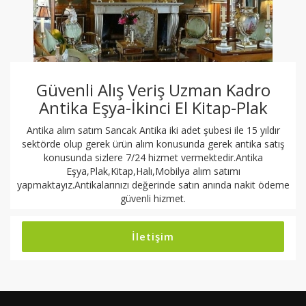
Güvenli Alış Veriş Uzman Kadro
Antika Eşya-İkinci El Kitap-Plak
Antika alım satım Sancak Antika iki adet şubesi ile 15 yıldır
sektörde olup gerek ürün alım konusunda gerek antika satış
konusunda sizlere 7/24 hizmet vermektedir.Antika
Eşya,Plak,Kitap,Halı,Mobilya alım satımı
yapmaktayız.Antikalarınızı değerinde satın anında nakit ödeme
güvenli hizmet.
İletişim