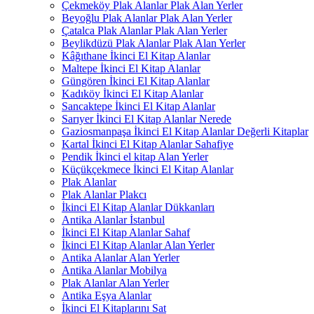
Çekmeköy Plak Alanlar Plak Alan Yerler
Beyoğlu Plak Alanlar Plak Alan Yerler
Çatalca Plak Alanlar Plak Alan Yerler
Beylikdüzü Plak Alanlar Plak Alan Yerler
Kâğıthane İkinci El Kitap Alanlar
Maltepe İkinci El Kitap Alanlar
Güngören İkinci El Kitap Alanlar
Kadıköy İkinci El Kitap Alanlar
Sancaktepe İkinci El Kitap Alanlar
Sarıyer İkinci El Kitap Alanlar Nerede
Gaziosmanpaşa İkinci El Kitap Alanlar Değerli Kitaplar
Kartal İkinci El Kitap Alanlar Sahafiye
Pendik İkinci el kitap Alan Yerler
Küçükçekmece İkinci El Kitap Alanlar
Plak Alanlar
Plak Alanlar Plakcı
İkinci El Kitap Alanlar Dükkanları
Antika Alanlar İstanbul
İkinci El Kitap Alanlar Sahaf
İkinci El Kitap Alanlar Alan Yerler
Antika Alanlar Alan Yerler
Antika Alanlar Mobilya
Plak Alanlar Alan Yerler
Antika Eşya Alanlar
İkinci El Kitaplarını Sat