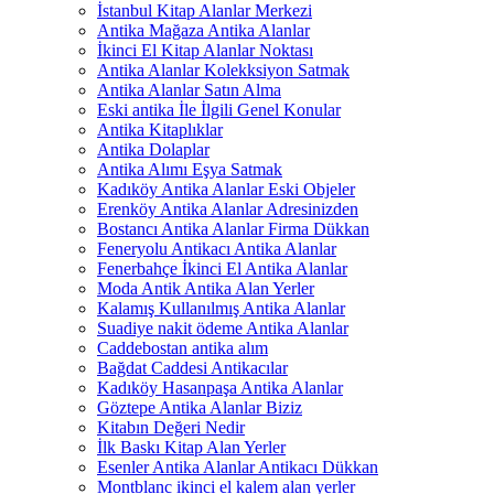
İstanbul Kitap Alanlar Merkezi
Antika Mağaza Antika Alanlar
İkinci El Kitap Alanlar Noktası
Antika Alanlar Kolekksiyon Satmak
Antika Alanlar Satın Alma
Eski antika İle İlgili Genel Konular
Antika Kitaplıklar
Antika Dolaplar
Antika Alımı Eşya Satmak
Kadıköy Antika Alanlar Eski Objeler
Erenköy Antika Alanlar Adresinizden
Bostancı Antika Alanlar Firma Dükkan
Feneryolu Antikacı Antika Alanlar
Fenerbahçe İkinci El Antika Alanlar
Moda Antik Antika Alan Yerler
Kalamış Kullanılmış Antika Alanlar
Suadiye nakit ödeme Antika Alanlar
Caddebostan antika alım
Bağdat Caddesi Antikacılar
Kadıköy Hasanpaşa Antika Alanlar
Göztepe Antika Alanlar Biziz
Kitabın Değeri Nedir
İlk Baskı Kitap Alan Yerler
Esenler Antika Alanlar Antikacı Dükkan
Montblanc ikinci el kalem alan yerler