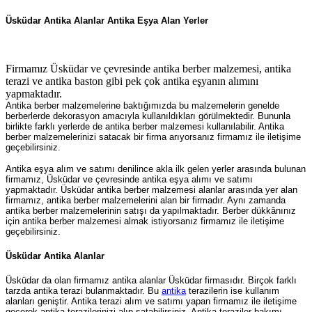
Üsküdar Antika Alanlar Antika Eşya Alan Yerler
Firmamız Üsküdar ve çevresinde antika berber malzemesi, antika
terazi ve antika baston gibi pek çok antika eşyanın alımını
yapmaktadır.
Antika berber malzemelerine baktığımızda bu malzemelerin genelde
berberlerde dekorasyon amacıyla kullanıldıkları görülmektedir. Bununla
birlikte farklı yerlerde de antika berber malzemesi kullanılabilir. Antika
berber malzemelerinizi satacak bir firma arıyorsanız firmamız ile iletişime
geçebilirsiniz.
Antika eşya alım ve satımı denilince akla ilk gelen yerler arasında bulunan
firmamız, Üsküdar ve çevresinde antika eşya alımı ve satımı
yapmaktadır. Üsküdar antika berber malzemesi alanlar arasında yer alan
firmamız, antika berber malzemelerini alan bir firmadır. Aynı zamanda
antika berber malzemelerinin satışı da yapılmaktadır. Berber dükkânınız
için antika berber malzemesi almak istiyorsanız firmamız ile iletişime
geçebilirsiniz.
Üsküdar Antika Alanlar
Üsküdar da olan firmamız antika alanlar Üsküdar firmasıdır. Birçok farklı
tarzda antika terazi bulanmaktadır. Bu
antika
terazilerin ise kullanım
alanları geniştir. Antika terazi alım ve satımı yapan firmamız ile iletişime
geçerek antika terazilerinizi alıp satabilirsiniz. Antika teraziler bakımı