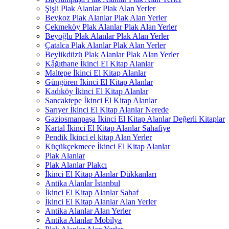
Şişli Plak Alanlar Plak Alan Yerler
Beykoz Plak Alanlar Plak Alan Yerler
Çekmeköy Plak Alanlar Plak Alan Yerler
Beyoğlu Plak Alanlar Plak Alan Yerler
Çatalca Plak Alanlar Plak Alan Yerler
Beylikdüzü Plak Alanlar Plak Alan Yerler
Kâğıthane İkinci El Kitap Alanlar
Maltepe İkinci El Kitap Alanlar
Güngören İkinci El Kitap Alanlar
Kadıköy İkinci El Kitap Alanlar
Sancaktepe İkinci El Kitap Alanlar
Sarıyer İkinci El Kitap Alanlar Nerede
Gaziosmanpaşa İkinci El Kitap Alanlar Değerli Kitaplar
Kartal İkinci El Kitap Alanlar Sahafiye
Pendik İkinci el kitap Alan Yerler
Küçükçekmece İkinci El Kitap Alanlar
Plak Alanlar
Plak Alanlar Plakcı
İkinci El Kitap Alanlar Dükkanları
Antika Alanlar İstanbul
İkinci El Kitap Alanlar Sahaf
İkinci El Kitap Alanlar Alan Yerler
Antika Alanlar Alan Yerler
Antika Alanlar Mobilya