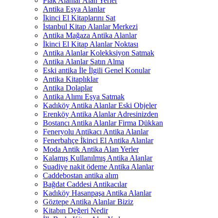
Plak Alanlar Alan Yerler
Antika Eşya Alanlar
İkinci El Kitaplarını Sat
İstanbul Kitap Alanlar Merkezi
Antika Mağaza Antika Alanlar
İkinci El Kitap Alanlar Noktası
Antika Alanlar Kolekksiyon Satmak
Antika Alanlar Satın Alma
Eski antika İle İlgili Genel Konular
Antika Kitaplıklar
Antika Dolaplar
Antika Alımı Eşya Satmak
Kadıköy Antika Alanlar Eski Objeler
Erenköy Antika Alanlar Adresinizden
Bostancı Antika Alanlar Firma Dükkan
Feneryolu Antikacı Antika Alanlar
Fenerbahçe İkinci El Antika Alanlar
Moda Antik Antika Alan Yerler
Kalamış Kullanılmış Antika Alanlar
Suadiye nakit ödeme Antika Alanlar
Caddebostan antika alım
Bağdat Caddesi Antikacılar
Kadıköy Hasanpaşa Antika Alanlar
Göztepe Antika Alanlar Biziz
Kitabın Değeri Nedir