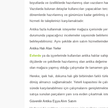
boyutlarda ve özelliklerde hazırlanmış olan vazoların ha
Vazolarda bulunan detaylar kullanıcıları yapacakları ter
dönemlerde hazırlanmış ve günümüze kadar getirilmiş o
hizmeti ile taleplerinizi karşılamaktadır.
Antika fazla kullanmak isteyenler mağaza içerisinde yer 
durumunda yapacağınız incelemeler sayesinde belirlemiş
belirleyebilirsiniz. Aynı şekilde alım satım hizmetlerind
Antika Halı Alan Yerler
Evlerde
ya da işyerlerinde kullanılan antika halılar sa
ölçülerde ve şekillerde hazırlanmış olan antika değerine s
olan mağaza yapmış olduğu çalışmalar ile tamamen güven
Hereke, ipek halı, dokuma halı gibi birbirinden farklı türl
dönüş almanızı sağlamaktadır. Yeterli kapasitesi ile ça
sürede karşılanabilmesi için çalışmalarını genişletmekt
satışa sunulan parçaların yanı sıra evden çıkartmak iste
Güvenilir Antika Eşya Alım Satım