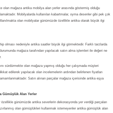
te olan mağaza antika mobilya alan yerler arasında göstermiş olduğu
ağlamaktadır. Mobilyalarda kullanılan kabartmalar, oyma desenler gibi pek çok
ullanılmakta olan mobilyalar günümüzde özellikle antika olarak büyük ilgi
hip olması nedeniyle antika saatler büyük ilgi görmektedir. Farklı tarzlarda
 durumunda mağaza tarafından yapılacak satın alma işlemleri ile değeri ne
r.
larını sürdürmekte olan mağaza yapmış olduğu her çalışmada müşteri
ikkat edilerek yapılacak olan incelemelerin ardından belirlenen fiyatları
amamlanmaktadır. Satın alınan parçalar mağaza içerisinde antika eşya
ka Gümüşlük Alan Yerler
 özellikle günümüzde antika severlerin dekorasyonda yer verdiği parçaları
 hazırlanmış olan gümüşlükleri kullanmak istemeyenler antika gümüşlük alan