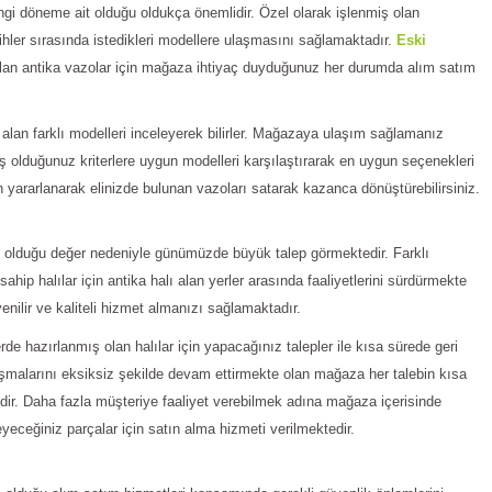
ngi döneme ait olduğu oldukça önemlidir. Özel olarak işlenmiş olan
cihler sırasında istedikleri modellere ulaşmasını sağlamaktadır.
Eski
lan antika vazolar için mağaza ihtiyaç duyduğunuz her durumda alım satım
alan farklı modelleri inceleyerek bilirler. Mağazaya ulaşım sağlamanız
 olduğunuz kriterlere uygun modelleri karşılaştırarak en uygun seçenekleri
en yararlanarak elinizde bulunan vazoları satarak kazanca dönüştürebilirsiniz.
hip olduğu değer nedeniyle günümüzde büyük talep görmektedir. Farklı
ahip halılar için antika halı alan yerler arasında faaliyetlerini sürdürmekte
ilir ve kaliteli hizmet almanızı sağlamaktadır.
erde hazırlanmış olan halılar için yapacağınız talepler ile kısa sürede geri
lışmalarını eksiksiz şekilde devam ettirmekte olan mağaza her talebin kısa
edir. Daha fazla müşteriye faaliyet verebilmek adına mağaza içerisinde
yeceğiniz parçalar için satın alma hizmeti verilmektedir.