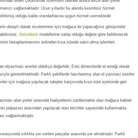
 ardından elden çıkartılmak istenmesi halinde antika avize alan yerler
lmanızı sağlamaktadır. Uzun yıllardır bu alanda kesintisiz hizmet
rlemiş olduğu kalite standartlarına uygun hizmet vermektedir.
lerin detaylı olarak incelenmesi için mağaza ile yapacağınız görüşmeler
abilirsiniz.
Avizelerin
modellerine sahip olduğu değere göre belirlenecek
ğerinin hesaplanmasının ardından kısa sürede satın alma işlemleri
lan elyazması eserler oldukça değerlidir. Eski dönemlerde el emeği olarak
ıyla gösterilmektedir. Farklı şekillerde hazırlanmış olan el yazması eserler
ler için mağaza yapılacak talepler karşısında kısa süre içerisinde geri
 yazması alan yerler arasında faaliyetlerini sürdürmekte olan mağaza kaliteli
rün yelpazesi arasından yapılacak olan tercihler sayesinde kullanmakta
ası sağlanmaktadır.
ekorasyonda sıklıkla yer verilen parçalar arasında yer almaktadır. Farklı