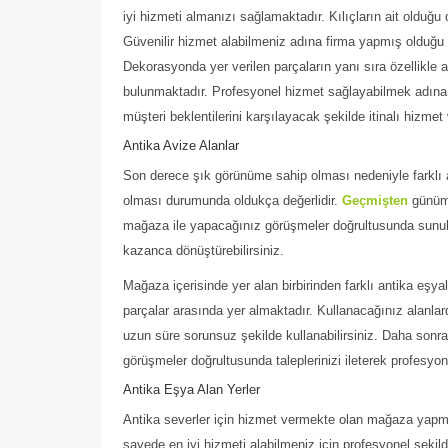
iyi hizmeti almanızı sağlamaktadır. Kılıçların ait olduğu 
Güvenilir hizmet alabilmeniz adına firma yapmış olduğu h
Dekorasyonda yer verilen parçaların yanı sıra özellikle a
bulunmaktadır. Profesyonel hizmet sağlayabilmek adına
müşteri beklentilerini karşılayacak şekilde itinalı hizmet
Antika Avize Alanlar
Son derece şık görünüme sahip olması nedeniyle farklı 
olması durumunda oldukça değerlidir.
Geçmişten
günümü
mağaza ile yapacağınız görüşmeler doğrultusunda sunula
kazanca dönüştürebilirsiniz.
Mağaza içerisinde yer alan birbirinden farklı antika eşyal
parçalar arasında yer almaktadır. Kullanacağınız alanlar
uzun süre sorunsuz şekilde kullanabilirsiniz. Daha sonr
görüşmeler doğrultusunda taleplerinizi ileterek profesyone
Antika Eşya Alan Yerler
Antika severler için hizmet vermekte olan mağaza yapmı
sayede en iyi hizmeti alabilmeniz için profesyonel şekild