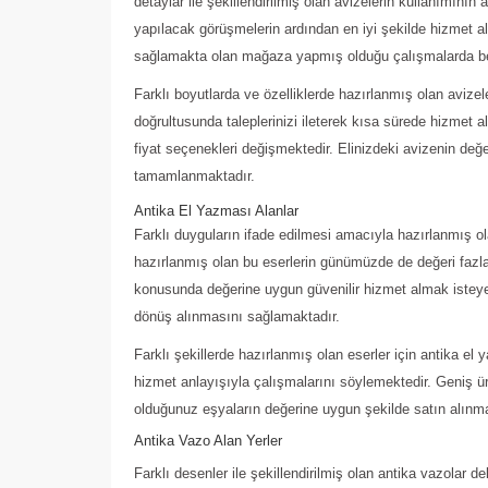
detaylar ile şekillendirilmiş olan avizelerin kullanımının
yapılacak görüşmelerin ardından en iyi şekilde hizmet a
sağlamakta olan mağaza yapmış olduğu çalışmalarda beli
Farklı boyutlarda ve özelliklerde hazırlanmış olan avize
doğrultusunda taleplerinizi ileterek kısa sürede hizmet al
fiyat seçenekleri değişmektedir. Elinizdeki avizenin de
tamamlanmaktadır.
Antika El Yazması Alanlar
Farklı duyguların ifade edilmesi amacıyla hazırlanmış o
hazırlanmış olan bu eserlerin günümüzde de değeri fazlas
konusunda değerine uygun güvenilir hizmet almak isteyen
dönüş alınmasını sağlamaktadır.
Farklı şekillerde hazırlanmış olan eserler için antika el
hizmet anlayışıyla çalışmalarını söylemektedir. Geniş ü
olduğunuz eşyaların değerine uygun şekilde satın alınm
Antika Vazo Alan Yerler
Farklı desenler ile şekillendirilmiş olan antika vazolar d