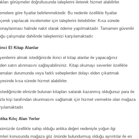
rı görüşmeler doğrultusunda taleplerini ileterek hizmet alabilirler.
elere göre fiyatlar belirlenmektedir. Bu nedenle özellikle fiyatlar
rek yapılacak incelemeler için taleplerini iletebilirler. Kısa sürede
r onaylanması halinde nakit olarak ödeme yapılmaktadır. Tamamen güvenilir
u çalışmalar dahilinde taleplerinizi karşılamaktadır.
kinci El Kitap Alanlar
lerini almak istediğinizde ikinci el kitap alanlar ile yapacağınız
nden satın alınmasını sağlayabilirsiniz. Kitap okumayı sevenler özellikle
yaşamaları durumunda veya farklı sebeplerden dolayı elden çıkartmak
esinde kısa sürede hizmet alabilirler.
stediğinizde elinizde bulunan kitapları satarak kazanmış olduğunuz para ile
ha fazla kişi tarafından okunmasını sağlamak için hizmet vermekte olan mağaza
rşılamaktadır.
tika Kılıç Alan Yerler
nümüzde özellikle sahip olduğu antika değeri nedeniyle yoğun ilgi
işlemleri konusunda mağaza göz önünde bulundurmuş olduğu ayrıntılar ile en