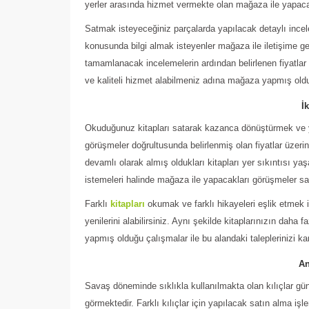
yerler arasında hizmet vermekte olan mağaza ile yapacakla
Satmak isteyeceğiniz parçalarda yapılacak detaylı incelem
konusunda bilgi almak isteyenler mağaza ile iletişime geçe
tamamlanacak incelemelerin ardından belirlenen fiyatla
ve kaliteli hizmet alabilmeniz adına mağaza yapmış olduğ
İ
Okuduğunuz kitapları satarak kazanca dönüştürmek ve yeni
görüşmeler doğrultusunda belirlenmiş olan fiyatlar üzeri
devamlı olarak almış oldukları kitapları yer sıkıntısı 
istemeleri halinde mağaza ile yapacakları görüşmeler say
Farklı
kitapları
okumak ve farklı hikayeleri eşlik etmek i
yenilerini alabilirsiniz. Aynı şekilde kitaplarınızın da
yapmış olduğu çalışmalar ile bu alandaki taleplerinizi ka
An
Savaş döneminde sıklıkla kullanılmakta olan kılıçlar gü
görmektedir. Farklı kılıçlar için yapılacak satın alma 