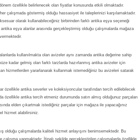
dönem özellikle belirlenecek olan fiyatlar konusunda etkili olmaktadır.
er çalışmada göstermiş olduğu hassasiyet ile taleplerinizi karşılamaktadır.
ksesuar olarak kullanabileceğiniz birbirinden farklı antika eşya seçeneği
 antika eşya alanlar arasında gerçekleştirmiş olduğu çalışmalarda mağaza
 vermektedir.
alanlarda kullanılmakta olan avizeler aynı zamanda antika değerine sahip
ze kadar gelmiş olan farklı tarzlarda hazırlanmış antika avizeler için
n hizmetlerden yararlanarak kullanmak istemediğiniz bu avizeleri satarak
ar özellikle antika severler ve koleksiyoncular tarafından tercih edilebilecek
da özellikle antika tercih etmeniz durumunda satın almış olduğunuz parçaları
asında elden çıkartmak istediğiniz parçalar için mağaza ile yapacağınız
l hizmet alabilirsiniz.
ş olduğu çalışmalarda kaliteli hizmet anlayışını benimsemektedir. Bu
e çalışma yapmaktadır. İtinalı şekilde gerçekleştirilen çalışmalarda özellikle