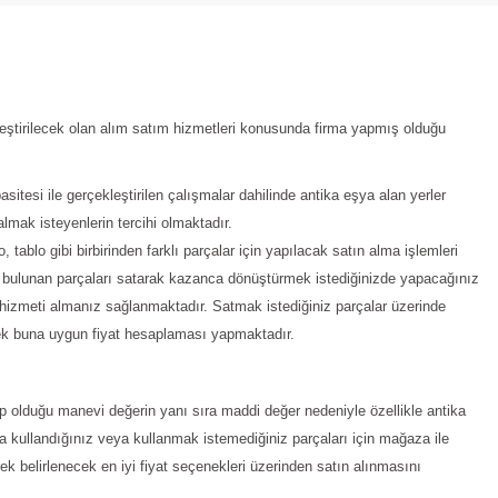
ekleştirilecek olan alım satım hizmetleri konusunda firma yapmış olduğu
sitesi ile gerçekleştirilen çalışmalar dahilinde antika eşya alan yerler
almak isteyenlerin tercihi olmaktadır.
tablo gibi birbirinden farklı parçalar için yapılacak satın alma işlemleri
de bulunan parçaları satarak kazanca dönüştürmek istediğinizde yapacağınız
i hizmeti almanız sağlanmaktadır. Satmak istediğiniz parçalar üzerinde
rek buna uygun fiyat hesaplaması yapmaktadır.
olduğu manevi değerin yanı sıra maddi değer nedeniyle özellikle antika
 kullandığınız veya kullanmak istemediğiniz parçaları için mağaza ile
ek belirlenecek en iyi fiyat seçenekleri üzerinden satın alınmasını