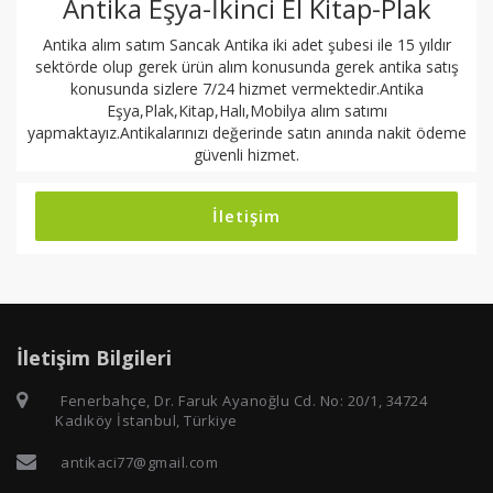
Antika Eşya-İkinci El Kitap-Plak
Antika alım satım Sancak Antika iki adet şubesi ile 15 yıldır
sektörde olup gerek ürün alım konusunda gerek antika satış
konusunda sizlere 7/24 hizmet vermektedir.Antika
Eşya,Plak,Kitap,Halı,Mobilya alım satımı
yapmaktayız.Antikalarınızı değerinde satın anında nakit ödeme
güvenli hizmet.
İletişim
İletişim Bilgileri
Fenerbahçe, Dr. Faruk Ayanoğlu Cd. No: 20/1, 34724
Kadıköy İstanbul, Türkiye
antikaci77@gmail.com