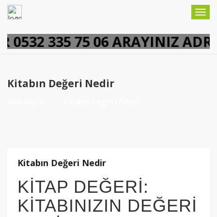
Togg
navig
0532 335 75 06 ARAYINIZ ADRE
Kitabın Değeri Nedir
Ana Sayfa
Kitabın Değeri Nedir
Kitabın Değeri Nedir
KİTAP DEĞERİ:
KİTABINIZIN DEĞERİ