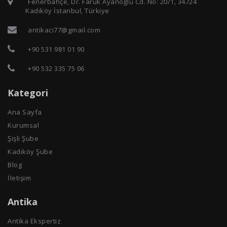
Fenerbahçe, Dr. Faruk Ayanoğlu Cd. No: 20/1, 34724
Kadıköy İstanbul, Türkiye
antikaci77@gmail.com
+90 531 981 01 90
+90 532 335 75 06
Kategori
Ana Sayfa
Kurumsal
Şişli Şube
Kadıköy Şube
Blog
İletişim
Antika
Antika Ekspertiz