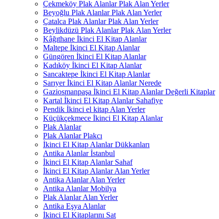
Çekmeköy Plak Alanlar Plak Alan Yerler
Beyoğlu Plak Alanlar Plak Alan Yerler
Çatalca Plak Alanlar Plak Alan Yerler
Beylikdüzü Plak Alanlar Plak Alan Yerler
Kâğıthane İkinci El Kitap Alanlar
Maltepe İkinci El Kitap Alanlar
Güngören İkinci El Kitap Alanlar
Kadıköy İkinci El Kitap Alanlar
Sancaktepe İkinci El Kitap Alanlar
Sarıyer İkinci El Kitap Alanlar Nerede
Gaziosmanpaşa İkinci El Kitap Alanlar Değerli Kitaplar
Kartal İkinci El Kitap Alanlar Sahafiye
Pendik İkinci el kitap Alan Yerler
Küçükçekmece İkinci El Kitap Alanlar
Plak Alanlar
Plak Alanlar Plakcı
İkinci El Kitap Alanlar Dükkanları
Antika Alanlar İstanbul
İkinci El Kitap Alanlar Sahaf
İkinci El Kitap Alanlar Alan Yerler
Antika Alanlar Alan Yerler
Antika Alanlar Mobilya
Plak Alanlar Alan Yerler
Antika Eşya Alanlar
İkinci El Kitaplarını Sat