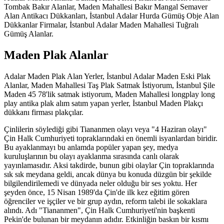
Tombak Bakır Alanlar, Maden Mahallesi Bakır Mangal Semaver
Alan Antikacı Dükkanları, İstanbul Adalar Hurda Gümüş Obje Alan
Dükkanlar Firmalar, İstanbul Adalar Maden Mahallesi Tuğralı
Gümüş Alanlar.
Maden Plak Alanlar
Adalar Maden Plak Alan Yerler, İstanbul Adalar Maden Eski Plak
Alanlar, Maden Mahallesi Taş Plak Satmak İstiyorum, İstanbul Şile
Maden 45 78'lik satmak istiyorum, Maden Mahallesi longplay long
play antika plak alım satım yapan yerler, İstanbul Maden Plakçı
dükkanı firması plakçılar.
Çinlilerin söylediği gibi Tiananmen olayı veya "4 Haziran olayı"
Çin Halk Cumhuriyeti topraklarındaki en önemli isyanlardan biridir.
Bu ayaklanmayı bu anlamda popüler yapan şey, medya
kuruluşlarının bu olayı ayaklanma sırasında canlı olarak
yayınlamasıdır. Aksi takdirde, bunun gibi olaylar Çin topraklarında
sık sık meydana geldi, ancak dünya bu konuda düzgün bir şekilde
bilgilendirilemedi ve dünyada neler olduğu bir ses yoktu. Her
şeyden önce, 15 Nisan 1989'da Çin'de ilk kez eğitim gören
öğrenciler ve işçiler ve bir grup aydın, reform talebi ile sokaklara
alındı. Adı "Tiananmen", Çin Halk Cumhuriyeti'nin başkenti
Pekin'de bulunan bir meydanın adıdır. Etkinliğin baskın bir kısmı