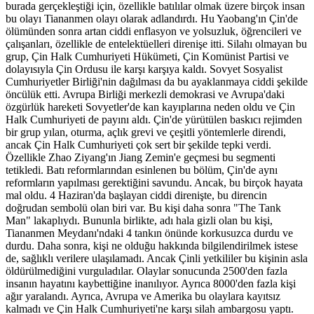
burada gerçekleştiği için, özellikle batılılar olmak üzere birçok insan
bu olayı Tiananmen olayı olarak adlandırdı. Hu Yaobang'ın Çin'de
ölümünden sonra artan ciddi enflasyon ve yolsuzluk, öğrencileri ve
çalışanları, özellikle de entelektüelleri direnişe itti. Silahı olmayan bu
grup, Çin Halk Cumhuriyeti Hükümeti, Çin Komünist Partisi ve
dolayısıyla Çin Ordusu ile karşı karşıya kaldı. Sovyet Sosyalist
Cumhuriyetler Birliği'nin dağılması da bu ayaklanmaya ciddi şekilde
öncülük etti. Avrupa Birliği merkezli demokrasi ve Avrupa'daki
özgürlük hareketi Sovyetler'de kan kayıplarına neden oldu ve Çin
Halk Cumhuriyeti de payını aldı. Çin'de yürütülen baskıcı rejimden
bir grup yılan, oturma, açlık grevi ve çeşitli yöntemlerle direndi,
ancak Çin Halk Cumhuriyeti çok sert bir şekilde tepki verdi.
Özellikle Zhao Ziyang'ın Jiang Zemin'e geçmesi bu segmenti
tetikledi. Batı reformlarından esinlenen bu bölüm, Çin'de aynı
reformların yapılması gerektiğini savundu. Ancak, bu birçok hayata
mal oldu. 4 Haziran'da başlayan ciddi direnişte, bu direncin
doğrudan sembolü olan biri var. Bu kişi daha sonra "The Tank
Man" lakaplıydı. Bununla birlikte, adı hala gizli olan bu kişi,
Tiananmen Meydanı'ndaki 4 tankın önünde korkusuzca durdu ve
durdu. Daha sonra, kişi ne olduğu hakkında bilgilendirilmek istese
de, sağlıklı verilere ulaşılamadı. Ancak Çinli yetkililer bu kişinin asla
öldürülmediğini vurguladılar. Olaylar sonucunda 2500'den fazla
insanın hayatını kaybettiğine inanılıyor. Ayrıca 8000'den fazla kişi
ağır yaralandı. Ayrıca, Avrupa ve Amerika bu olaylara kayıtsız
kalmadı ve Çin Halk Cumhuriyeti'ne karşı silah ambargosu yaptı.