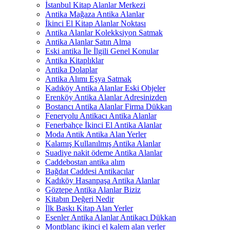
İstanbul Kitap Alanlar Merkezi
Antika Mağaza Antika Alanlar
İkinci El Kitap Alanlar Noktası
Antika Alanlar Kolekksiyon Satmak
Antika Alanlar Satın Alma
Eski antika İle İlgili Genel Konular
Antika Kitaplıklar
Antika Dolaplar
Antika Alımı Eşya Satmak
Kadıköy Antika Alanlar Eski Objeler
Erenköy Antika Alanlar Adresinizden
Bostancı Antika Alanlar Firma Dükkan
Feneryolu Antikacı Antika Alanlar
Fenerbahçe İkinci El Antika Alanlar
Moda Antik Antika Alan Yerler
Kalamış Kullanılmış Antika Alanlar
Suadiye nakit ödeme Antika Alanlar
Caddebostan antika alım
Bağdat Caddesi Antikacılar
Kadıköy Hasanpaşa Antika Alanlar
Göztepe Antika Alanlar Biziz
Kitabın Değeri Nedir
İlk Baskı Kitap Alan Yerler
Esenler Antika Alanlar Antikacı Dükkan
Montblanc ikinci el kalem alan yerler