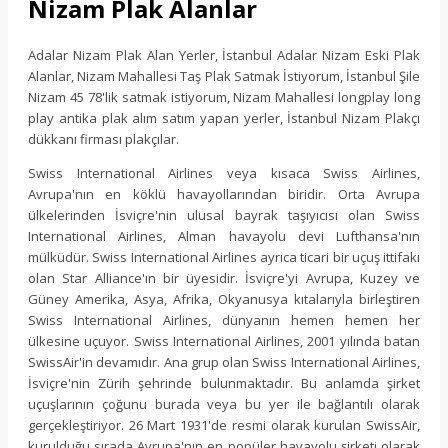
Nizam Plak Alanlar
Adalar Nizam Plak Alan Yerler, İstanbul Adalar Nizam Eski Plak
Alanlar, Nizam Mahallesi Taş Plak Satmak İstiyorum, İstanbul Şile
Nizam 45 78'lik satmak istiyorum, Nizam Mahallesi longplay long
play antika plak alım satım yapan yerler, İstanbul Nizam Plakçı
dükkanı firması plakçılar.
Swiss International Airlines veya kısaca Swiss Airlines,
Avrupa'nın en köklü havayollarından biridir. Orta Avrupa
ülkelerinden İsviçre'nin ulusal bayrak taşıyıcısı olan Swiss
International Airlines, Alman havayolu devi Lufthansa'nın
mülküdür. Swiss International Airlines ayrıca ticari bir uçuş ittifakı
olan Star Alliance'ın bir üyesidir. İsviçre'yi Avrupa, Kuzey ve
Güney Amerika, Asya, Afrika, Okyanusya kıtalarıyla birleştiren
Swiss International Airlines, dünyanın hemen hemen her
ülkesine uçuyor. Swiss International Airlines, 2001 yılında batan
SwissAir'in devamıdır. Ana grup olan Swiss International Airlines,
İsviçre'nin Zürih şehrinde bulunmaktadır. Bu anlamda şirket
uçuşlarının çoğunu burada veya bu yer ile bağlantılı olarak
gerçekleştiriyor. 26 Mart 1931'de resmi olarak kurulan SwissAir,
kurulduğu sırada Avrupa'nın en popüler havayolu şirketi olarak