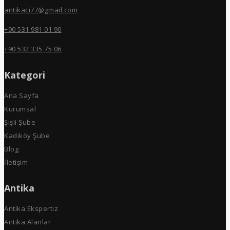
antikaci77@gmail.com
+90 531 981 01 90
+90 532 335 75 06
Kategori
Ana Sayfa
Kurumsal
Şişli Şube
Kadıköy Şube
Blog
İletişim
Antika
Antika Ekspertiz
Antika Alanlar