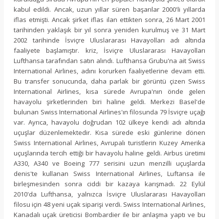
kabul edildi. Ancak, uzun yıllar süren başarılar 2000'li yıllarda
iflas etmişti. Ancak şirket iflas ilan ettikten sonra, 26 Mart 2001
tarihinden yaklaşık bir yıl sonra yeniden kurulmuş ve 31 Mart
2002 tarihinde İsviçre Uluslararası Havayolları adı altında
faaliyete başlamıştır. kriz, İsviçre Uluslararası Havayolları
Lufthansa tarafından satın alındı. Lufthansa Grubu'na ait Swiss
International Airlines, adını korurken faaliyetlerine devam etti.
Bu transfer sonucunda, daha parlak bir görüntü çizen Swiss
International Airlines, kısa sürede Avrupa'nın önde gelen
havayolu şirketlerinden biri haline geldi. Merkezi Basel'de
bulunan Swiss International Airlines'ın filosunda 79 İsviçre uçağı
var. Ayrıca, havayolu doğrudan 102 ülkeye kendi adı altında
uçuşlar düzenlemektedir. Kısa sürede eski günlerine dönen
Swiss International Airlines, Avrupalı ​​turistlerin Kuzey Amerika
uçuşlarında tercih ettiği bir havayolu haline geldi. Airbus üretimi
A330, A340 ve Boeing 777 serisini uzun menzilli uçuşlarda
denis'te kullanan Swiss International Airlines, Luftansa ile
birleşmesinden sonra ciddi bir kazaya karışmadı. 22 Eylül
2010'da Lufthansa, yalnızca İsviçre Uluslararası Havayolları
filosu için 48 yeni uçak siparişi verdi. Swiss International Airlines,
Kanadalı uçak üreticisi Bombardier ile bir anlaşma yaptı ve bu