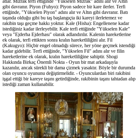
atlar. Mızrak terfi ettiğinde "Yükselen Mızrak" adını alır ve Altın
gibi davranır. Piyon (Fuhyo): Piyon sadece bir kare ilerler. Terfi
ettiğinde, "Yükselen Piyon" adını alır ve Altın gibi davranır. Batı
taşında olduğu gibi bu taş başlangıçta iki kareyi ilerletemez ve
rakibin taşı geçme hakkı yoktur. Kale (Hisha): Engellenene kadar
istediğiniz kadar ilerleyebilir. Kale terfi ettiğinde "Yükselen Kale"
veya "Ejderha Ejderhası" olarak adlandırılır. Kalenin hareketlerine
ek olarak, terfi ettikten sonra kralın hareketliliğini alır. Fil
(Kakugyo): Hiçbir engel olmadığı sürece, her yöne geçmek istendiği
kadar gidebilir. Terfi ettiğinde, "Yükselen Fil" adını alır ve filin
hareketlerine ek olarak, kralın hareketliliğine sahiptir. Shogi
Hakkında Birkaç Önemli Nokta - Oyun bir mat arkadaşıyla
kazanılır, ancak sürekli bir dama çizmek yasaktır. Böyle bir durumda
olan oyuncu oyununu değiştirmelidir. - Oyunculardan biri rakibini
işgal ettiği bir kareye taşını getirdiğinde, rakibinin taşını tahtadan alıp
istediği zaman kullanabilir.