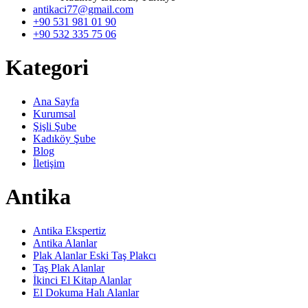
antikaci77@gmail.com
+90 531 981 01 90
+90 532 335 75 06
Kategori
Ana Sayfa
Kurumsal
Şişli Şube
Kadıköy Şube
Blog
İletişim
Antika
Antika Ekspertiz
Antika Alanlar
Plak Alanlar Eski Taş Plakcı
Taş Plak Alanlar
İkinci El Kitap Alanlar
El Dokuma Halı Alanlar