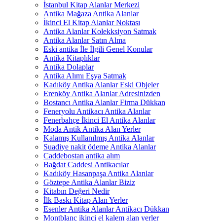
İstanbul Kitap Alanlar Merkezi
Antika Mağaza Antika Alanlar
İkinci El Kitap Alanlar Noktası
Antika Alanlar Kolekksiyon Satmak
Antika Alanlar Satın Alma
Eski antika İle İlgili Genel Konular
Antika Kitaplıklar
Antika Dolaplar
Antika Alımı Eşya Satmak
Kadıköy Antika Alanlar Eski Objeler
Erenköy Antika Alanlar Adresinizden
Bostancı Antika Alanlar Firma Dükkan
Feneryolu Antikacı Antika Alanlar
Fenerbahçe İkinci El Antika Alanlar
Moda Antik Antika Alan Yerler
Kalamış Kullanılmış Antika Alanlar
Suadiye nakit ödeme Antika Alanlar
Caddebostan antika alım
Bağdat Caddesi Antikacılar
Kadıköy Hasanpaşa Antika Alanlar
Göztepe Antika Alanlar Biziz
Kitabın Değeri Nedir
İlk Baskı Kitap Alan Yerler
Esenler Antika Alanlar Antikacı Dükkan
Montblanc ikinci el kalem alan yerler