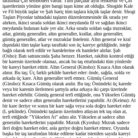
tarafında Çin sembolleri vardır. Tüm parçalar aynı renktedir ve Çin
işaretlerinin yönüne göre hangi taşın kime ait olduğu. Shogide Kale
ve Fil büyük taşlar ve Şah hariç tüm taşlara küçük taşlar denir. Shogi
Taşları Piyonlar tahtadaki taşların düzenlenmesinde ilk sırada yer
alırken, ikinci sırada soldan ikinci meydanda fil ve sağdan ikinci
meydanda bulunan kale yer alır. Arka sırada soldan sağa mızraklar,
atlar, gümüş generaller, altın generaller, krallar, altın generaller,
gümüş generaller, atlar ve mızraklar listelenir. Altın general ve kral
dışındaki tüm taşlar karşı taraftaki son üç kareye geldiğinde, isteğe
bağlı olarak terfi edilir ve hamlelerine ek hamleler alırlar. Şah
(Osho): Batı satrancında Şaha benzer. Hareket, rakibin kontrol ettiği
bir karenin üzerinde olamaz, ancak bu taş etrafındaki tüm yönlerde
bir kareyi hareket ettirir. Altın General (Kinsho): Kısaca Altın olarak
alınır. Bu taş; Üç farklı şekilde hareket eder: önde, sağda, solda ve
arkada üç kare. Altın generaller terfi etmez. Gümüş General
(Ginsho): Kısaca Gümüş olarak anılır. Bu taş; Önündeki üç karede
veya bir karenin ilerlemesi şartıyla arka arkaya iki çarpı üzerinde
hareket edebilir. Gümüş general terfi ettiğinde, ona Yükselen Gümüş
denir ve sadece altın generalin hareketlerini yapabilir. At (Keima): At
bir kare ileriye ve sonra bir kare sağa veya sola doğru hareket eder
(L şeklinde). Önündeki taşların üzerinden atlayan tek taş olan at,
terfi ettiğinde "Yükselen At" adını alır. Yükselen at sadece altın
generalin hareketlerini yapabilir. Mızrak (Kyosha): Mızrak sadece
ileri doğru hareket eder, asla geriye doğru hareket etmez. Oyunda
başka bir taş tarafından bloke edilene kadar istenilen sayıda kareyi