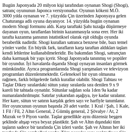
Bugün Japonyada 20 milyon kişi tarafından oynanan Shogi (Shogi),
satranç oyununun Japonca versiyonudur. Oyunun kökeni M.Ö.
3000 yılda oynanan ve 7. yüzyılda Çin üzerinden Japonyaya gelen
Chaturanga adlı oyuna dayanıyor. 14. yüzyılda bugün oynanan
modern Shogi formunu aldı. Karşı taraftaki Şahı tuzağa düşürmeye
dayanan oyun, taraflardan birinin kazanmasıyla sona erer. Her iki
tarafta kazanma şansının istatistiksel olarak eşit olduğu oyunda
beraberlik nadirdir. Shogi kuralları satranca benzese bile, bazı temel
yönler vardır. En büyük fark, tarafların karşı taraftan aldıkları taşları
kendi lehlerine kullanabilmeleridir. Bu bakımdan Shogi, satrançtan
daha karmaşık bir yapı içerir. Shogi Japonyada tanınmış ve popüler
bir oyundur. İyi havalarda dışarıda Shogi oynayan insanları görmek
mümkündür. Ayrıca programlarında Shogi yarışmaları ve televizyon
programları düzenlenmektedir. Geleneksel bir oyun olmasına
rağmen, farklı bölgelerde farklı kurallar olabilir. Shogi Tahtası ve
Taşlar Dikey sıralardaki sütun yatay sıralarda sıra denilen 9 x 9
kareli bir tahtada oynatılır. Sütunlar sağdan sola 1den 9a kadar
numaralandırılmıştır. Satırlar yukarıdan aşağıya, iye kadar sıralanır.
Her kare, sütun ve satırın karşılık gelen sayı ve harfiyle tanımlanır.
Her oyuncunun oyunun başında 20 adet vardır. 1 Kral / Şah, 1 Kale,
1 Fil / Fil, 2 Altın General, 2 Gümüş general, 2 Şövalye / At, 2
Mızrak ve 9 Piyon vardır. Taşlar genellikle aynı düzensiz beşgen
şeklinde ahşap veya beyaz plastiktir. Şah ve Altın dışındaki tüm
taşların sadece bir tarafında Çin izleri vardır. Şah ve Altının her iki