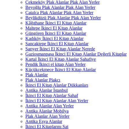
Çekmeköy Plak Alanlar Plak Alan Yerler
Beyoğlu Plak Alanlar Plak Alan Yerler
Çatalca Plak Alanlar Plak Alan Yerler
Beylikdüzü Plak Alanlar Plak Alan Yerler
Kâğıthane İkinci El Kitap Alanlar
Maltepe İkinci El Kitap Alanlar
Güngören İkinci El Kitap Alanlar
Kadıköy İkinci El Kitap Alanlar
Sancaktepe İkinci El Kitap Alanlar
Sarıyer İkinci El Kitap Alanlar Nerede
Gaziosmanpaşa İkinci El Kitap Alanlar Değerli Kitaplar
Kartal İkinci El Kitap Alanlar Sahafiye
Pendik İkinci el kitap Alan Yerler
Küçükçekmece İkinci El Kitap Alanlar
Plak Alanlar
Plak Alanlar Plakcı
İkinci El Kitap Alanlar Dükkanları
Antika Alanlar İstanbul
İkinci El Kitap Alanlar Sahaf
İkinci El Kitap Alanlar Alan Yerler
Antika Alanlar Alan Yerler
Antika Alanlar Mobilya
Plak Alanlar Alan Yerler
Antika Eşya Alanlar
İkinci El Kitaplarını Sat