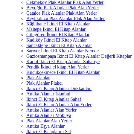
Çekmeköy Plak Alanlar Plak Alan Yerler
Beyoğlu Plak Alanlar Plak Alan Yerler
Çatalca Plak Alanlar Plak Alan Yerler
Beylikdüzü Plak Alanlar Plak Alan Yerler
Kâğıthane İkinci El Kitap Alanlar
Maltepe İkinci El Kitap Alanlar
Güngören İkinci El Kitap Alanlar
Kadıköy İkinci El Kitap Alanlar
Sancaktepe İkinci El Kitap Alanlar
Sarıyer İkinci El Kitap Alanlar Nerede
Gaziosmanpaşa İkinci El Kitap Alanlar Değerli Kitaplar
Kartal İkinci El Kitap Alanlar Sahafiye
Pendik İkinci el kitap Alan Yerler
Küçükçekmece İkinci El Kitap Alanlar
Plak Alanlar
Plak Alanlar Plakcı
İkinci El Kitap Alanlar Dükkanları
Antika Alanlar İstanbul
İkinci El Kitap Alanlar Sahaf
İkinci El Kitap Alanlar Alan Yerler
Antika Alanlar Alan Yerler
Antika Alanlar Mobilya
Plak Alanlar Alan Yerler
Antika Eşya Alanlar
İkinci El Kitaplarını Sat