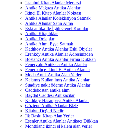
İstanbul Kitap Alanlar Merkezi
Antika Mağaza Antika Alanlar
İkinci El Kitap Alanlar Noktası
Antika Alanlar Kolekksiyon Satmak
Antika Alanlar Satın Alma
Eski antika İle İlgili Genel Konular
Antika Kitaplıklar
Antika Dolaplar
Antika Alımı Eşya Satmak
Kadıköy Antika Alanlar Eski Objeler
Erenköy Antika Alanlar Adresinizden
Bostancı Antika Alanlar Firma Dükkan
Feneryolu Antikacı Antika Alanlar
Fenerbahçe İkinci El Antika Alanlar
Moda Antik Antika Alan Yerler
Kalamış Kullanılmış Antika Alanlar
Suadiye nakit ödeme Antika Alanlar
Caddebostan antika alım
Bağdat Caddesi Antikacılar
Kadıköy Hasanpaşa Antika Alanlar
Göztepe Antika Alanlar Biziz
Kitabın Değeri Nedir
İlk Baskı Kitap Alan Yerler
Esenler Antika Alanlar Antikacı Dükkan
Montblanc ikinci el kalem alan yerler