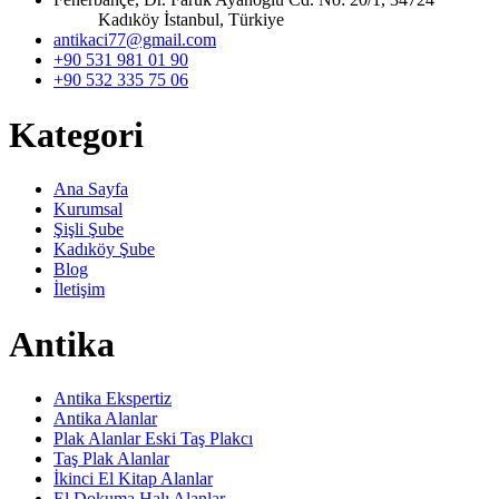
Kadıköy İstanbul, Türkiye
antikaci77@gmail.com
+90 531 981 01 90
+90 532 335 75 06
Kategori
Ana Sayfa
Kurumsal
Şişli Şube
Kadıköy Şube
Blog
İletişim
Antika
Antika Ekspertiz
Antika Alanlar
Plak Alanlar Eski Taş Plakcı
Taş Plak Alanlar
İkinci El Kitap Alanlar
El Dokuma Halı Alanlar