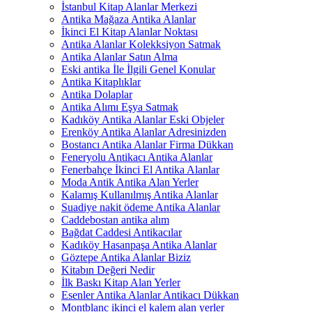
İstanbul Kitap Alanlar Merkezi
Antika Mağaza Antika Alanlar
İkinci El Kitap Alanlar Noktası
Antika Alanlar Kolekksiyon Satmak
Antika Alanlar Satın Alma
Eski antika İle İlgili Genel Konular
Antika Kitaplıklar
Antika Dolaplar
Antika Alımı Eşya Satmak
Kadıköy Antika Alanlar Eski Objeler
Erenköy Antika Alanlar Adresinizden
Bostancı Antika Alanlar Firma Dükkan
Feneryolu Antikacı Antika Alanlar
Fenerbahçe İkinci El Antika Alanlar
Moda Antik Antika Alan Yerler
Kalamış Kullanılmış Antika Alanlar
Suadiye nakit ödeme Antika Alanlar
Caddebostan antika alım
Bağdat Caddesi Antikacılar
Kadıköy Hasanpaşa Antika Alanlar
Göztepe Antika Alanlar Biziz
Kitabın Değeri Nedir
İlk Baskı Kitap Alan Yerler
Esenler Antika Alanlar Antikacı Dükkan
Montblanc ikinci el kalem alan yerler