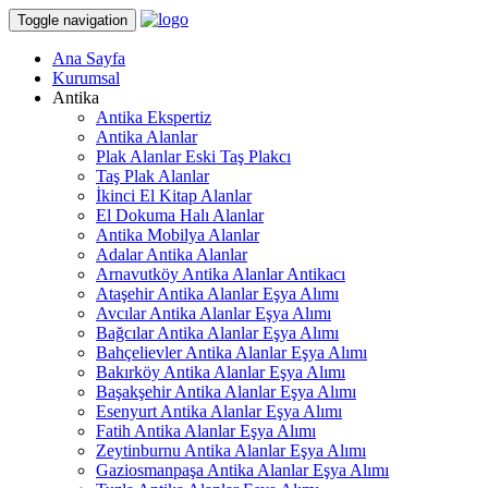
Toggle navigation
Ana Sayfa
Kurumsal
Antika
Antika Ekspertiz
Antika Alanlar
Plak Alanlar Eski Taş Plakcı
Taş Plak Alanlar
İkinci El Kitap Alanlar
El Dokuma Halı Alanlar
Antika Mobilya Alanlar
Adalar Antika Alanlar
Arnavutköy Antika Alanlar Antikacı
Ataşehir Antika Alanlar Eşya Alımı
Avcılar Antika Alanlar Eşya Alımı
Bağcılar Antika Alanlar Eşya Alımı
Bahçelievler Antika Alanlar Eşya Alımı
Bakırköy Antika Alanlar Eşya Alımı
Başakşehir Antika Alanlar Eşya Alımı
Esenyurt Antika Alanlar Eşya Alımı
Fatih Antika Alanlar Eşya Alımı
Zeytinburnu Antika Alanlar Eşya Alımı
Gaziosmanpaşa Antika Alanlar Eşya Alımı