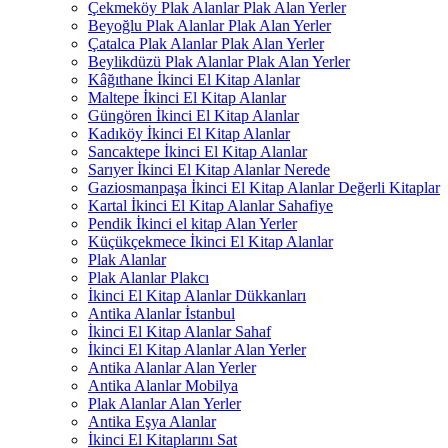
Çekmeköy Plak Alanlar Plak Alan Yerler
Beyoğlu Plak Alanlar Plak Alan Yerler
Çatalca Plak Alanlar Plak Alan Yerler
Beylikdüzü Plak Alanlar Plak Alan Yerler
Kâğıthane İkinci El Kitap Alanlar
Maltepe İkinci El Kitap Alanlar
Güngören İkinci El Kitap Alanlar
Kadıköy İkinci El Kitap Alanlar
Sancaktepe İkinci El Kitap Alanlar
Sarıyer İkinci El Kitap Alanlar Nerede
Gaziosmanpaşa İkinci El Kitap Alanlar Değerli Kitaplar
Kartal İkinci El Kitap Alanlar Sahafiye
Pendik İkinci el kitap Alan Yerler
Küçükçekmece İkinci El Kitap Alanlar
Plak Alanlar
Plak Alanlar Plakcı
İkinci El Kitap Alanlar Dükkanları
Antika Alanlar İstanbul
İkinci El Kitap Alanlar Sahaf
İkinci El Kitap Alanlar Alan Yerler
Antika Alanlar Alan Yerler
Antika Alanlar Mobilya
Plak Alanlar Alan Yerler
Antika Eşya Alanlar
İkinci El Kitaplarını Sat