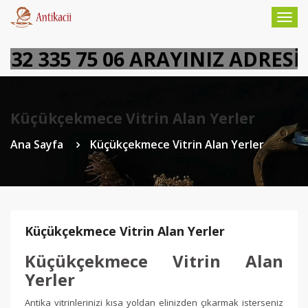
Togg
navig
2 335 75 06 ARAYINIZ ADRESİN
Küçükçekmece Vitrin Alan Yerler
Ana Sayfa
Küçükçekmece Vitrin Alan Yerler
Küçükçekmece Vitrin Alan Yerler
Küçükçekmece Vitrin Alan
Yerler
Antika vitrinlerinizi kısa yoldan elinizden çıkarmak isterseniz