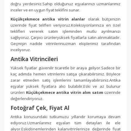
doğru yerdesiniz.Sahip olduğunuz eşyalarınızı uzmanlarımız
inceler ve en uygun fiyat teklifini sunar.
Küçükçekmece antika vitrin alanlar
olarak bütçenizin
üzerinde fiyat telifleri veriyoruz.Koleksiyonlarınıza en özel
teklifleri vererek satım işleminden mutlu ayrılmanızı
sağlıyoruz. Çarpıcı ürünleryüksek fiyatlarla satın alınmaktadır.
Geçmişin nadide vitrinleriniuzman ekiplerimiz tarafından
inceliyoruz.
Antika Vitrincileri
Yüksek fiyatlar güvenilir ticaretle bir araya geliyor.Sadece bir
kaç adımda hemen vitrinlerini satışa çıkarabilirsiniz. Böylece
zarar etmeden satış işlemlerini tamamlayabilirsiniz.Antika
eşyalar yüksek fiyatlara alıcı bulabilir.Eski ve az bulunur
ürünleri
Küçükçekmece antika vitrin alım satım
üzerinde
değerlendiriyoruz.
Fotoğraf Çek, Fiyat Al
Antika konusundaki tutkumuzu yıllarıdır korumaya devam
ediyoruz.Uzmanlarımız eşyaları tüm detayları ile ele
alıyor.Eskidönemlerinden kalanvitrinlerinize değerinde fiyat