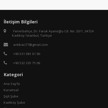
İletişim Bilgileri
Fenerbahçe, Dr. Faruk Ayanoğlu Cd. No: 20/1, 34724
Kadıköy İstanbul, Türkiye
antikaci77@gmail.com
+90 531 981 01 90
+90 532 335 75 06
Kategori
Ana Sayfa
Kurumsal
Şişli Şube
Kadıköy Şube