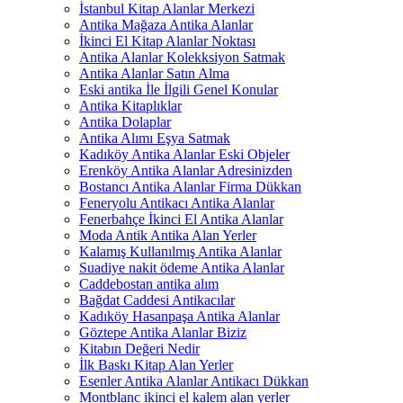
İstanbul Kitap Alanlar Merkezi
Antika Mağaza Antika Alanlar
İkinci El Kitap Alanlar Noktası
Antika Alanlar Kolekksiyon Satmak
Antika Alanlar Satın Alma
Eski antika İle İlgili Genel Konular
Antika Kitaplıklar
Antika Dolaplar
Antika Alımı Eşya Satmak
Kadıköy Antika Alanlar Eski Objeler
Erenköy Antika Alanlar Adresinizden
Bostancı Antika Alanlar Firma Dükkan
Feneryolu Antikacı Antika Alanlar
Fenerbahçe İkinci El Antika Alanlar
Moda Antik Antika Alan Yerler
Kalamış Kullanılmış Antika Alanlar
Suadiye nakit ödeme Antika Alanlar
Caddebostan antika alım
Bağdat Caddesi Antikacılar
Kadıköy Hasanpaşa Antika Alanlar
Göztepe Antika Alanlar Biziz
Kitabın Değeri Nedir
İlk Baskı Kitap Alan Yerler
Esenler Antika Alanlar Antikacı Dükkan
Montblanc ikinci el kalem alan yerler