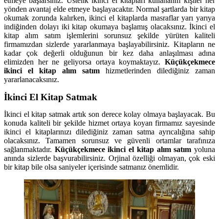
etmeye başlarsınız. Üstelik ikinci el kitapları kullananm kişiler her
yönden avantaj elde etmeye başlayacaktır. Normal şartlarda bir kitap
okumak zorunda kalırken, ikinci el kitaplarda masraflar yarı yarıya
indiğinden dolayı iki kitap okumaya başlamış olacaksınız. İkinci el
kitap alım satım işlemlerini sorunsuz şekilde yürüten kaliteli
firmamızdan sizlerde yararlanmaya başlayabilirsiniz. Kitapların ne
kadar çok değerli olduğunun bir kez daha anlaşılması adına
elimizden her ne geliyorsa ortaya koymaktayız.
Küçükçekmece
ikinci el kitap alım satım
hizmetlerinden dilediğiniz zaman
yararlanacaksınız.
İkinci El Kitap Satmak
İkinci el kitap satmak artık son derece kolay olmaya başlayacak. Bu
konuda kaliteli bir şekilde hizmet ortaya koyan firmamız sayesinde
ikinci el kitaplarınızı dilediğiniz zaman satma ayrıcalığına sahip
olacaksınız. Tamamen sorunsuz ve güvenli ortamlar tarafınıza
sağlanmaktadır.
Küçükçekmece ikinci el kitap alım satım
yoluna
anında sizlerde başvurabilirsiniz. Orjinal özelliği olmayan, çok eski
bir kitap bile olsa saniyeler içerisinde satmanız önemlidir.