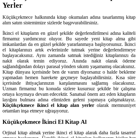
Yerler
Küçükçekmece halkınında kitap okumaları adına tasarlanmış kitap
alım satım sistemimize sizlerde başpvurabilirsiniz.
İkinci el kitapların en güzel şekilde değerlendirilmesi adına kaliteli
firmamız yardımcınız oluyor. Bu sayede yeni kitap alma gibi
imkanlardan da en güzel şekilde yararlanmaya başlıyorsunuz. İkinci
el kitaplarınızı artık evlerinizde tutmak yerine değerlendirmeye
başlayacaksınız. Aynı zamanda satmak istediğiniz kitaplarınızı da
nakit olarak temin ediyoruz. Anında nakit olarak ödeme
sağlandığından dolayı parasal yönden sıkıntı yaşamamış olacaksınız.
Kitap dünyası içerisinde ben de varım diyorsanız o halde bekleme
yapmadan hemen harekete geçmeye başlayabilirsiniz. Kısa süre
içerisinde ihtiyaçlarınızın karşılanmasını sağlamış olacaksınız.
Uzman firmamız bu konuda sizlere kusursuz şekilde bir çalışma
ortaya koymaya devam edecektir. Sanatsal önem arz eden kitapların
layığını bulması adına elimizden geleni yapmaya çalışmaktayız.
Küçükçekmece ikinci el kitap alan yerler
olarak memnuniyet
ortamları inşa etmeye uğraşıyoruz.
Küçükçekmece İkinci El Kitap Al
Orjinal kitap almak yerine ikinci el kitap alarak daha fazla tasarruf