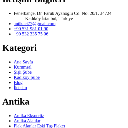
Fenerbahçe, Dr. Faruk Ayanoğlu Cd. No: 20/1, 34724
Kadıköy İstanbul, Türkiye
antikaci77@gmail.com
+90 531 981 01 90
+90 532 335 75 06
Kategori
Ana Sayfa
Kurumsal
Şişli Şube
Kadıköy Şube
Blog
İletişim
Antika
Antika Ekspertiz
Antika Alanlar
Plak Alanlar Eski Taş Plakcı