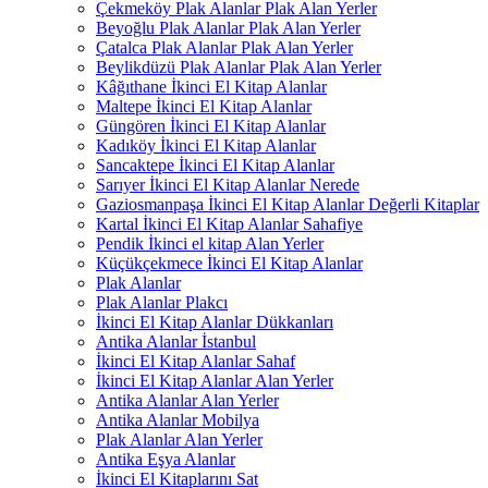
Çekmeköy Plak Alanlar Plak Alan Yerler
Beyoğlu Plak Alanlar Plak Alan Yerler
Çatalca Plak Alanlar Plak Alan Yerler
Beylikdüzü Plak Alanlar Plak Alan Yerler
Kâğıthane İkinci El Kitap Alanlar
Maltepe İkinci El Kitap Alanlar
Güngören İkinci El Kitap Alanlar
Kadıköy İkinci El Kitap Alanlar
Sancaktepe İkinci El Kitap Alanlar
Sarıyer İkinci El Kitap Alanlar Nerede
Gaziosmanpaşa İkinci El Kitap Alanlar Değerli Kitaplar
Kartal İkinci El Kitap Alanlar Sahafiye
Pendik İkinci el kitap Alan Yerler
Küçükçekmece İkinci El Kitap Alanlar
Plak Alanlar
Plak Alanlar Plakcı
İkinci El Kitap Alanlar Dükkanları
Antika Alanlar İstanbul
İkinci El Kitap Alanlar Sahaf
İkinci El Kitap Alanlar Alan Yerler
Antika Alanlar Alan Yerler
Antika Alanlar Mobilya
Plak Alanlar Alan Yerler
Antika Eşya Alanlar
İkinci El Kitaplarını Sat