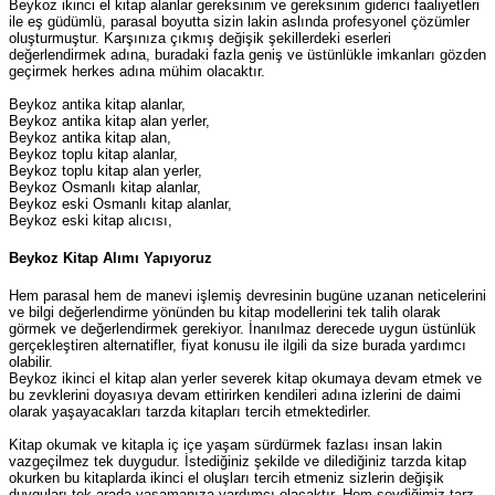
Beykoz ikinci el kitap alanlar gereksinim ve gereksinim giderici faaliyetleri
ile eş güdümlü, parasal boyutta sizin lakin aslında profesyonel çözümler
oluşturmuştur. Karşınıza çıkmış değişik şekillerdeki eserleri
değerlendirmek adına, buradaki fazla geniş ve üstünlükle imkanları gözden
geçirmek herkes adına mühim olacaktır.
Beykoz antika kitap alanlar,
Beykoz antika kitap alan yerler,
Beykoz antika kitap alan,
Beykoz toplu kitap alanlar,
Beykoz toplu kitap alan yerler,
Beykoz Osmanlı kitap alanlar,
Beykoz eski Osmanlı kitap alanlar,
Beykoz eski kitap alıcısı,
Beykoz Kitap Alımı Yapıyoruz
Hem parasal hem de manevi işlemiş devresinin bugüne uzanan neticelerini
ve bilgi değerlendirme yönünden bu kitap modellerini tek talih olarak
görmek ve değerlendirmek gerekiyor. İnanılmaz derecede uygun üstünlük
gerçekleştiren alternatifler, fiyat konusu ile ilgili da size burada yardımcı
olabilir.
Beykoz ikinci el kitap alan yerler severek kitap okumaya devam etmek ve
bu zevklerini doyasıya devam ettirirken kendileri adına izlerini de daimi
olarak yaşayacakları tarzda kitapları tercih etmektedirler.
Kitap okumak ve kitapla iç içe yaşam sürdürmek fazlası insan lakin
vazgeçilmez tek duygudur. İstediğiniz şekilde ve dilediğiniz tarzda kitap
okurken bu kitaplarda ikinci el oluşları tercih etmeniz sizlerin değişik
duyguları tek arada yaşamanıza yardımcı olacaktır. Hem sevdiğimiz tarz