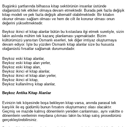
Bugünkü şartlarında bilhassa kitap sektörünün insanlar üstünde
olağanüstü tek etkileri olmaya devam etmektedir. Burada pek fazla değişik
kitap modeli ve pek fazla değişik alternatif olabilmektedir. Bir kitabın
okunur olması sağlam olması ve hem de cilt ile korunur olması onun
değerini yükseltmektedir.
Beykoz ikinci el kitap alanlar bütün bu kıstaslara ilgi etmek suretiyle, sizin
lakin aslında mühim tek kazanç planlaması yapmaktadır. Bizim
kültürümüzü yansıtan Osmanlı eserleri, tek diğer imtiyaz oluşturmaya
devam ediyor. İşte bu yüzden Osmanlı kitap alanlar size bu hususta
olağanüstü fırsatlar sağlamak durumundadır.
Beykoz eski kitap alanlar,
Beykoz eski kitap alan yerler,
Beykoz eski kitap alan,
Beykoz ikinci el kitap alanlar,
Beykoz ikinci el kitap alan yerler,
Beykoz ikinci el kitap,
Beykoz kullanılmış kitap alanlar,
Beykoz Antika Kitap Alanlar
Evinizin tek köşesinde boşa bekleyen kitap varsa, anında parasal tek
karşılık ile eş güdümlü bunun fırsatını oluşturmanız olası olacaktır.
Geçmiş ve mazide kalmış dönemlerin yeniden canlanması, aynı vakitte o
dönemlerin verilerinin meydana çıkması lakin bu kitap satış prosedürünü
gerçekleştirebilirsiniz.