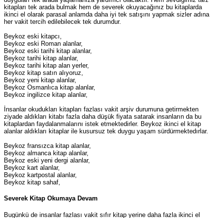
kitapları tek arada bulmak hem de severek okuyacağınız bu kitaplarda
ikinci el olarak parasal anlamda daha iyi tek satışını yapmak sizler adına
her vakit tercih edilebilecek tek durumdur.
Beykoz eski kitapcı,
Beykoz eski Roman alanlar,
Beykoz eski tarihi kitap alanlar,
Beykoz tarihi kitap alanlar,
Beykoz tarihi kitap alan yerler,
Beykoz kitap satın alıyoruz,
Beykoz yeni kitap alanlar,
Beykoz Osmanlıca kitap alanlar,
Beykoz ingilizce kitap alanlar,
İnsanlar okudukları kitapları fazlası vakit arşiv durumuna getirmekten
ziyade aldıkları kitabı fazla daha düşük fiyata satarak insanların da bu
kitaplardan faydalanmalarını istek etmektedirler. Beykoz ikinci el kitap
alanlar aldıkları kitaplar ile kusursuz tek duygu yaşam sürdürmektedırlar.
Beykoz fransızca kitap alanlar,
Beykoz almanca kitap alanlar,
Beykoz eski yeni dergi alanlar,
Beykoz kart alanlar,
Beykoz kartpostal alanlar,
Beykoz kitap sahaf,
Severek Kitap Okumaya Devam
Bugünkü de insanlar fazlası vakit sıfır kitap yerine daha fazla ikinci el