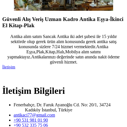
Güvenli Alış Veriş Uzman Kadro Antika Eşya-İkinci
El Kitap-Plak
Antika alım satım Sancak Antika iki adet şubesi ile 15 yıldır
sektörde olup gerek ürün alım konusunda gerek antika satış
konusunda sizlere 7/24 hizmet vermektedir.Antika
Eşya,Plak,Kitap,Halı,Mobilya alım satımı
yapmaktayız.Antikalarınızı değerinde satın anında nakit ödeme
güvenli hizmet.
İletişim
İletişim Bilgileri
Fenerbahçe, Dr. Faruk Ayanoğlu Cd. No: 20/1, 34724
Kadıköy İstanbul, Türkiye
antikaci77@gmail.com
+90 531 981 01 90
+90 532 335 75 06