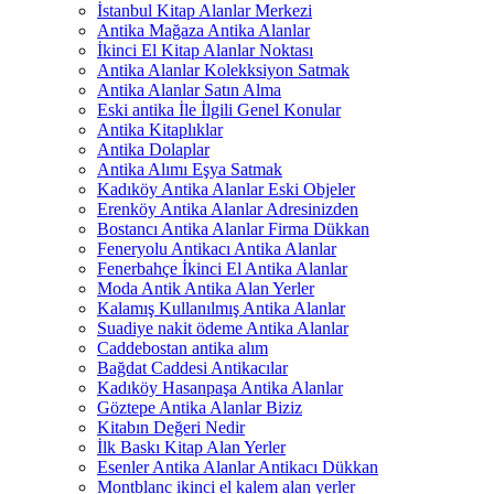
İstanbul Kitap Alanlar Merkezi
Antika Mağaza Antika Alanlar
İkinci El Kitap Alanlar Noktası
Antika Alanlar Kolekksiyon Satmak
Antika Alanlar Satın Alma
Eski antika İle İlgili Genel Konular
Antika Kitaplıklar
Antika Dolaplar
Antika Alımı Eşya Satmak
Kadıköy Antika Alanlar Eski Objeler
Erenköy Antika Alanlar Adresinizden
Bostancı Antika Alanlar Firma Dükkan
Feneryolu Antikacı Antika Alanlar
Fenerbahçe İkinci El Antika Alanlar
Moda Antik Antika Alan Yerler
Kalamış Kullanılmış Antika Alanlar
Suadiye nakit ödeme Antika Alanlar
Caddebostan antika alım
Bağdat Caddesi Antikacılar
Kadıköy Hasanpaşa Antika Alanlar
Göztepe Antika Alanlar Biziz
Kitabın Değeri Nedir
İlk Baskı Kitap Alan Yerler
Esenler Antika Alanlar Antikacı Dükkan
Montblanc ikinci el kalem alan yerler