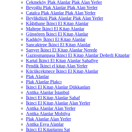
Çekmeköy Plak Alanlar Plak Alan Yerler
Beyoğlu Plak Alanlar Plak Alan Yerler
Çatalca Plak Alanlar Plak Alan Yerler
Beylikdüzü Plak Alanlar Plak Alan Yerler
Kâğıthane İkinci El Kitap Alanlar
Maltepe İkinci El Kitap Alanlar
Güngören İkinci El Kitap Alanlar
Kadıköy İkinci El Kitap Alanlar
Sancaktepe İkinci El Kitap Alanlar
Sarıyer İkinci El Kitap Alanlar Nerede
Gaziosmanpaşa İkinci El Kitap Alanlar Değerli Kitaplar
Kartal İkinci El Kitap Alanlar Sahafiye
Pendik İkinci el kitap Alan Yerler
Küçükçekmece İkinci El Kitap Alanlar
Plak Alanlar
Plak Alanlar Plakcı
İkinci El Kitap Alanlar Dükkanları
Antika Alanlar İstanbul
İkinci El Kitap Alanlar Sahaf
İkinci El Kitap Alanlar Alan Yerler
Antika Alanlar Alan Yerler
Antika Alanlar Mobilya
Plak Alanlar Alan Yerler
Antika Eşya Alanlar
İkinci El Kitaplarını Sat