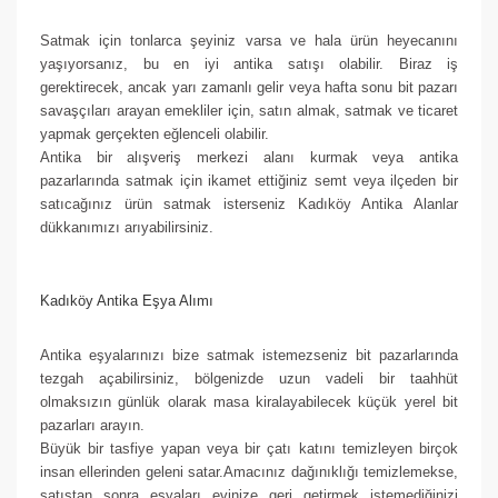
Satmak için tonlarca şeyiniz varsa ve hala ürün heyecanını
yaşıyorsanız, bu en iyi antika satışı olabilir. Biraz iş
gerektirecek, ancak yarı zamanlı gelir veya hafta sonu bit pazarı
savaşçıları arayan emekliler için, satın almak, satmak ve ticaret
yapmak gerçekten eğlenceli olabilir.
Antika bir alışveriş merkezi alanı kurmak veya antika
pazarlarında satmak için ikamet ettiğiniz semt veya ilçeden bir
satıcağınız ürün satmak isterseniz Kadıköy Antika Alanlar
dükkanımızı arıyabilirsiniz.
Kadıköy Antika Eşya Alımı
Antika eşyalarınızı bize satmak istemezseniz bit pazarlarında
tezgah açabilirsiniz, bölgenizde uzun vadeli bir taahhüt
olmaksızın günlük olarak masa kiralayabilecek küçük yerel bit
pazarları arayın.
Büyük bir tasfiye yapan veya bir çatı katını temizleyen birçok
insan ellerinden geleni satar.Amacınız dağınıklığı temizlemekse,
satıştan sonra eşyaları evinize geri getirmek istemediğinizi