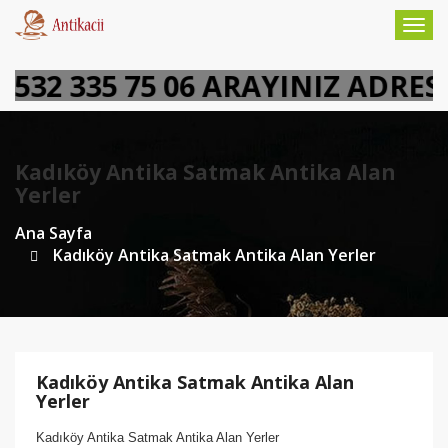
Togg
navig
32 335 75 06 ARAYINIZ ADRESİ
Kadıköy Antika Satmak Antika Alan
Yerler
Ana Sayfa
Kadıköy Antika Satmak Antika Alan Yerler
Kadıköy Antika Satmak Antika Alan
Yerler
Kadıköy Antika Satmak Antika Alan Yerler