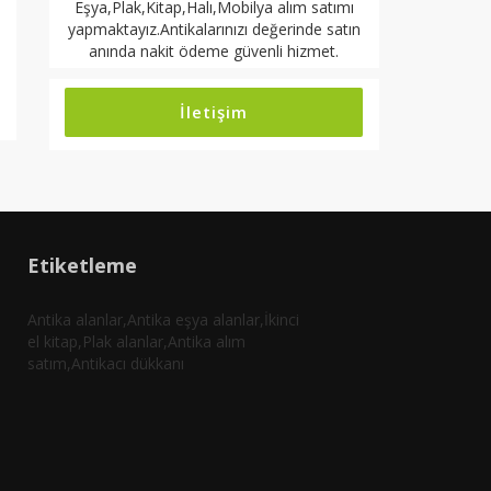
Eşya,Plak,Kitap,Halı,Mobilya alım satımı
yapmaktayız.Antikalarınızı değerinde satın
anında nakit ödeme güvenli hizmet.
İletişim
Etiketleme
Antika alanlar,Antika eşya alanlar,İkinci
el kitap,Plak alanlar,Antika alım
satım,Antikacı dükkanı