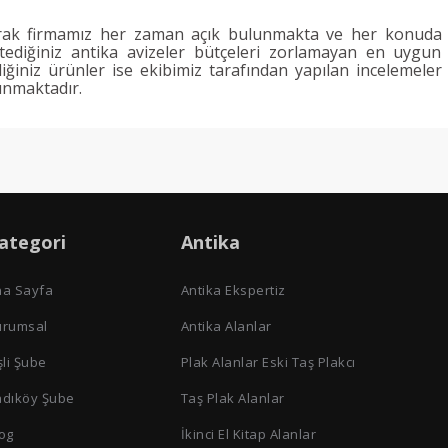
ak firmamız her zaman açık bulunmakta ve her konuda
istediğiniz antika avizeler bütçeleri zorlamayan en uygun
diğiniz ürünler ise ekibimiz tarafından yapılan incelemeler
lınmaktadır.
ategori
Antika
na Sayfa
Antika Ekspertiz
urumsal
Antika Alanlar
şli Şube
Plak Alanlar Eski Taş Plakcı
adıköy Şube
Taş Plak Alanlar
og
İkinci El Kitap Alanlar