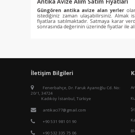
Antika Avize Alım Satım Fiyatları
Güngören antika avize alan yerler
olar
istediğiniz zaman ulaşabilirsiniz. Almak 
fiyatlara satılmaktadır. Satmaya karar ver
sonrasında değerinin üzerinde fiyatlar ile a
İletişim Bilgileri
K
A
Fenerbahçe, Dr. Faruk Ayanoğlu Cd. No:
20/1, 34724
K
Kadıköy İstanbul, Türkiye
Şi
antikaci77@gmail.com
K
+90 531 981 01 90
Bl
+90 532 335 75 06