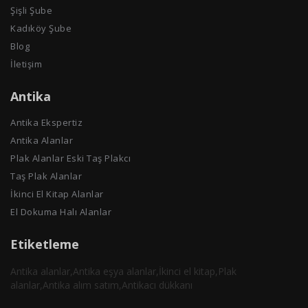
Şişli Şube
Kadıköy Şube
Blog
İletişim
Antika
Antika Ekspertiz
Antika Alanlar
Plak Alanlar Eski Taş Plakcı
Taş Plak Alanlar
İkinci El Kitap Alanlar
El Dokuma Halı Alanlar
Etiketleme
Antika alanlar,Antika eşya alanlar,İkinci el kitap,Plak
alanlar,Antika alım satım,Antikacı dükkanı