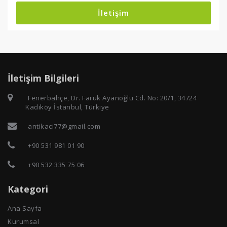
İletişim
İletişim Bilgileri
Fenerbahçe, Dr. Faruk Ayanoğlu Cd. No: 20/1, 34724
Kadıköy İstanbul, Türkiye
antikaci77@gmail.com
+90 531 981 01 90
+90 532 335 75 06
Kategori
Ana Sayfa
Kurumsal