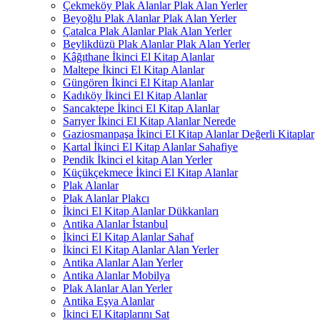
Çekmeköy Plak Alanlar Plak Alan Yerler
Beyoğlu Plak Alanlar Plak Alan Yerler
Çatalca Plak Alanlar Plak Alan Yerler
Beylikdüzü Plak Alanlar Plak Alan Yerler
Kâğıthane İkinci El Kitap Alanlar
Maltepe İkinci El Kitap Alanlar
Güngören İkinci El Kitap Alanlar
Kadıköy İkinci El Kitap Alanlar
Sancaktepe İkinci El Kitap Alanlar
Sarıyer İkinci El Kitap Alanlar Nerede
Gaziosmanpaşa İkinci El Kitap Alanlar Değerli Kitaplar
Kartal İkinci El Kitap Alanlar Sahafiye
Pendik İkinci el kitap Alan Yerler
Küçükçekmece İkinci El Kitap Alanlar
Plak Alanlar
Plak Alanlar Plakcı
İkinci El Kitap Alanlar Dükkanları
Antika Alanlar İstanbul
İkinci El Kitap Alanlar Sahaf
İkinci El Kitap Alanlar Alan Yerler
Antika Alanlar Alan Yerler
Antika Alanlar Mobilya
Plak Alanlar Alan Yerler
Antika Eşya Alanlar
İkinci El Kitaplarını Sat