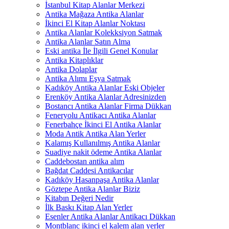
İstanbul Kitap Alanlar Merkezi
Antika Mağaza Antika Alanlar
İkinci El Kitap Alanlar Noktası
Antika Alanlar Kolekksiyon Satmak
Antika Alanlar Satın Alma
Eski antika İle İlgili Genel Konular
Antika Kitaplıklar
Antika Dolaplar
Antika Alımı Eşya Satmak
Kadıköy Antika Alanlar Eski Objeler
Erenköy Antika Alanlar Adresinizden
Bostancı Antika Alanlar Firma Dükkan
Feneryolu Antikacı Antika Alanlar
Fenerbahçe İkinci El Antika Alanlar
Moda Antik Antika Alan Yerler
Kalamış Kullanılmış Antika Alanlar
Suadiye nakit ödeme Antika Alanlar
Caddebostan antika alım
Bağdat Caddesi Antikacılar
Kadıköy Hasanpaşa Antika Alanlar
Göztepe Antika Alanlar Biziz
Kitabın Değeri Nedir
İlk Baskı Kitap Alan Yerler
Esenler Antika Alanlar Antikacı Dükkan
Montblanc ikinci el kalem alan yerler