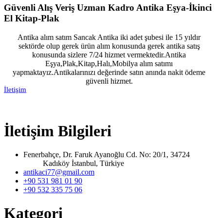
Güvenli Alış Veriş Uzman Kadro Antika Eşya-İkinci
El Kitap-Plak
Antika alım satım Sancak Antika iki adet şubesi ile 15 yıldır
sektörde olup gerek ürün alım konusunda gerek antika satış
konusunda sizlere 7/24 hizmet vermektedir.Antika
Eşya,Plak,Kitap,Halı,Mobilya alım satımı
yapmaktayız.Antikalarınızı değerinde satın anında nakit ödeme
güvenli hizmet.
İletişim
İletişim Bilgileri
Fenerbahçe, Dr. Faruk Ayanoğlu Cd. No: 20/1, 34724
Kadıköy İstanbul, Türkiye
antikaci77@gmail.com
+90 531 981 01 90
+90 532 335 75 06
Kategori