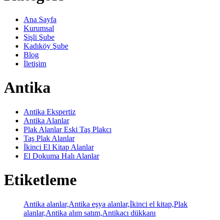
Ana Sayfa
Kurumsal
Şişli Şube
Kadıköy Şube
Blog
İletişim
Antika
Antika Ekspertiz
Antika Alanlar
Plak Alanlar Eski Taş Plakcı
Taş Plak Alanlar
İkinci El Kitap Alanlar
El Dokuma Halı Alanlar
Etiketleme
Antika alanlar,Antika eşya alanlar,İkinci el kitap,Plak
alanlar,Antika alım satım,Antikacı dükkanı