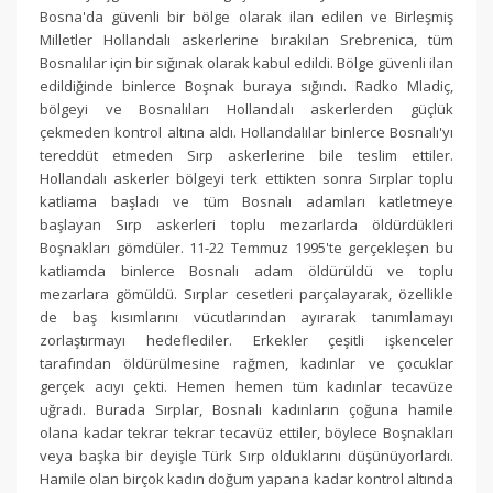
Bosna'da güvenli bir bölge olarak ilan edilen ve Birleşmiş
Milletler Hollandalı askerlerine bırakılan Srebrenica, tüm
Bosnalılar için bir sığınak olarak kabul edildi. Bölge güvenli ilan
edildiğinde binlerce Boşnak buraya sığındı. Radko Mladiç,
bölgeyi ve Bosnalıları Hollandalı askerlerden güçlük
çekmeden kontrol altına aldı. Hollandalılar binlerce Bosnalı'yı
tereddüt etmeden Sırp askerlerine bile teslim ettiler.
Hollandalı askerler bölgeyi terk ettikten sonra Sırplar toplu
katliama başladı ve tüm Bosnalı adamları katletmeye
başlayan Sırp askerleri toplu mezarlarda öldürdükleri
Boşnakları gömdüler. 11-22 Temmuz 1995'te gerçekleşen bu
katliamda binlerce Bosnalı adam öldürüldü ve toplu
mezarlara gömüldü. Sırplar cesetleri parçalayarak, özellikle
de baş kısımlarını vücutlarından ayırarak tanımlamayı
zorlaştırmayı hedeflediler. Erkekler çeşitli işkenceler
tarafından öldürülmesine rağmen, kadınlar ve çocuklar
gerçek acıyı çekti. Hemen hemen tüm kadınlar tecavüze
uğradı. Burada Sırplar, Bosnalı kadınların çoğuna hamile
olana kadar tekrar tekrar tecavüz ettiler, böylece Boşnakları
veya başka bir deyişle Türk Sırp olduklarını düşünüyorlardı.
Hamile olan birçok kadın doğum yapana kadar kontrol altında