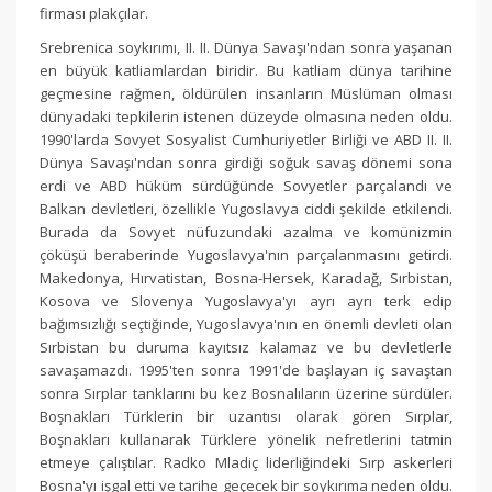
firması plakçılar.
Srebrenica soykırımı, II. II. Dünya Savaşı'ndan sonra yaşanan
en büyük katliamlardan biridir. Bu katliam dünya tarihine
geçmesine rağmen, öldürülen insanların Müslüman olması
dünyadaki tepkilerin istenen düzeyde olmasına neden oldu.
1990'larda Sovyet Sosyalist Cumhuriyetler Birliği ve ABD II. II.
Dünya Savaşı'ndan sonra girdiği soğuk savaş dönemi sona
erdi ve ABD hüküm sürdüğünde Sovyetler parçalandı ve
Balkan devletleri, özellikle Yugoslavya ciddi şekilde etkilendi.
Burada da Sovyet nüfuzundaki azalma ve komünizmin
çöküşü beraberinde Yugoslavya'nın parçalanmasını getirdi.
Makedonya, Hırvatistan, Bosna-Hersek, Karadağ, Sırbistan,
Kosova ve Slovenya Yugoslavya'yı ayrı ayrı terk edip
bağımsızlığı seçtiğinde, Yugoslavya'nın en önemli devleti olan
Sırbistan bu duruma kayıtsız kalamaz ve bu devletlerle
savaşamazdı. 1995'ten sonra 1991'de başlayan iç savaştan
sonra Sırplar tanklarını bu kez Bosnalıların üzerine sürdüler.
Boşnakları Türklerin bir uzantısı olarak gören Sırplar,
Boşnakları kullanarak Türklere yönelik nefretlerini tatmin
etmeye çalıştılar. Radko Mladiç liderliğindeki Sırp askerleri
Bosna'yı işgal etti ve tarihe geçecek bir soykırıma neden oldu.