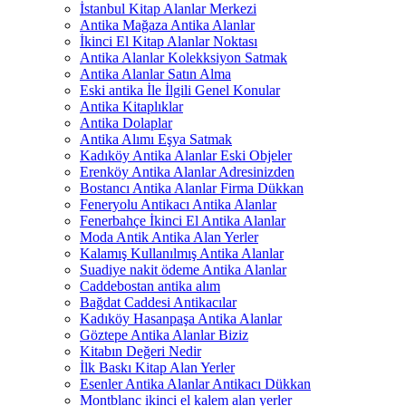
İstanbul Kitap Alanlar Merkezi
Antika Mağaza Antika Alanlar
İkinci El Kitap Alanlar Noktası
Antika Alanlar Kolekksiyon Satmak
Antika Alanlar Satın Alma
Eski antika İle İlgili Genel Konular
Antika Kitaplıklar
Antika Dolaplar
Antika Alımı Eşya Satmak
Kadıköy Antika Alanlar Eski Objeler
Erenköy Antika Alanlar Adresinizden
Bostancı Antika Alanlar Firma Dükkan
Feneryolu Antikacı Antika Alanlar
Fenerbahçe İkinci El Antika Alanlar
Moda Antik Antika Alan Yerler
Kalamış Kullanılmış Antika Alanlar
Suadiye nakit ödeme Antika Alanlar
Caddebostan antika alım
Bağdat Caddesi Antikacılar
Kadıköy Hasanpaşa Antika Alanlar
Göztepe Antika Alanlar Biziz
Kitabın Değeri Nedir
İlk Baskı Kitap Alan Yerler
Esenler Antika Alanlar Antikacı Dükkan
Montblanc ikinci el kalem alan yerler