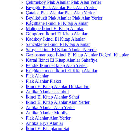
Çekmeköy Plak Alanlar Plak Alan Yerler
Beyoğlu Plak Alanlar Plak Alan Yerler
Çatalca Plak Alanlar Plak Alan Yerler
Beylikdüzü Plak Alanlar Plak Alan Yerler
Kâğıthane İkinci El Kitap Alanlar
Maltepe İkinci El Kitap Alanlar
Güngören İkinci El Kitap Alanlar
Kadıköy İkinci El Kitap Alanlar
Sancaktepe İkinci El Kitap Alanlar
Sarıyer İkinci El Kitap Alanlar Nerede
Gaziosmanpaşa İkinci El Kitap Alanlar Değerli Kitaplar
Kartal İkinci El Kitap Alanlar Sahafiye
Pendik İkinci el kitap Alan Yerler
Küçükçekmece İkinci El Kitap Alanlar
Plak Alanlar
Plak Alanlar Plakcı
İkinci El Kitap Alanlar Dükkanları
Antika Alanlar İstanbul
İkinci El Kitap Alanlar Sahaf
İkinci El Kitap Alanlar Alan Yerler
Antika Alanlar Alan Yerler
Antika Alanlar Mobilya
Plak Alanlar Alan Yerler
Antika Eşya Alanlar
İkinci El Kitaplarını Sat