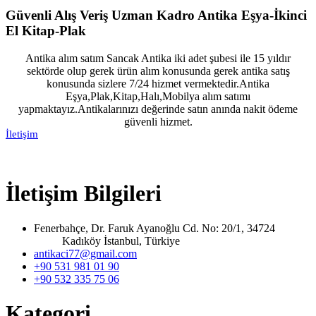
Güvenli Alış Veriş Uzman Kadro Antika Eşya-İkinci
El Kitap-Plak
Antika alım satım Sancak Antika iki adet şubesi ile 15 yıldır
sektörde olup gerek ürün alım konusunda gerek antika satış
konusunda sizlere 7/24 hizmet vermektedir.Antika
Eşya,Plak,Kitap,Halı,Mobilya alım satımı
yapmaktayız.Antikalarınızı değerinde satın anında nakit ödeme
güvenli hizmet.
İletişim
İletişim Bilgileri
Fenerbahçe, Dr. Faruk Ayanoğlu Cd. No: 20/1, 34724
Kadıköy İstanbul, Türkiye
antikaci77@gmail.com
+90 531 981 01 90
+90 532 335 75 06
Kategori