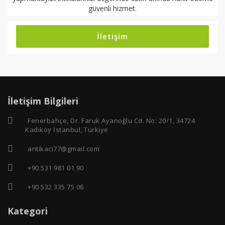
güvenli hizmet.
İletişim
İletişim Bilgileri
Fenerbahçe, Dr. Faruk Ayanoğlu Cd. No: 20/1, 34724
Kadıköy İstanbul, Türkiye
antikaci77@gmail.com
+90 531 981 01 90
+90 532 335 75 06
Kategori