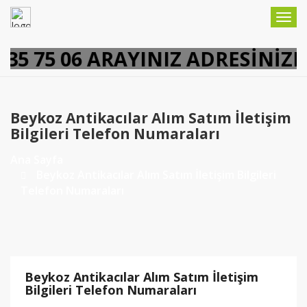
Togg
navig
35 75 06 ARAYINIZ ADRESİNİZE 
Beykoz Antikacılar Alım Satım İletişim
Bilgileri Telefon Numaraları
Ana Sayfa
Beykoz Antikacılar Alım Satım İletişim Bilgileri
Telefon Numaraları
Beykoz Antikacılar Alım Satım İletişim
Bilgileri Telefon Numaraları