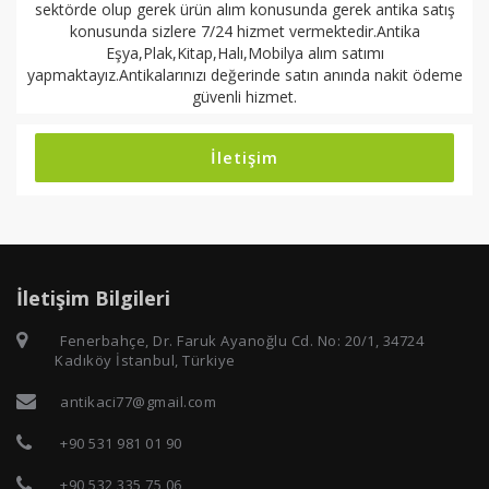
sektörde olup gerek ürün alım konusunda gerek antika satış
konusunda sizlere 7/24 hizmet vermektedir.Antika
Eşya,Plak,Kitap,Halı,Mobilya alım satımı
yapmaktayız.Antikalarınızı değerinde satın anında nakit ödeme
güvenli hizmet.
İletişim
İletişim Bilgileri
Fenerbahçe, Dr. Faruk Ayanoğlu Cd. No: 20/1, 34724
Kadıköy İstanbul, Türkiye
antikaci77@gmail.com
+90 531 981 01 90
+90 532 335 75 06