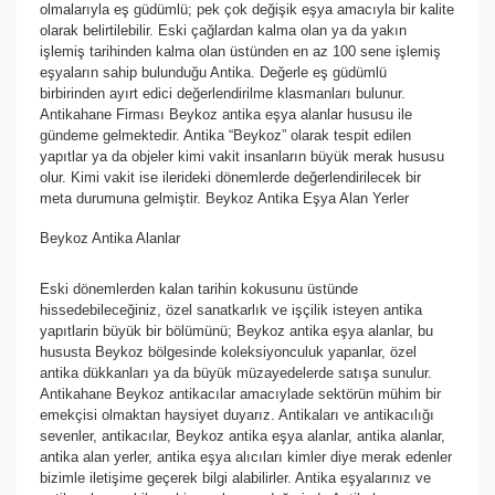
olmalarıyla eş güdümlü; pek çok değişik eşya amacıyla bir kalite
olarak belirtilebilir. Eski çağlardan kalma olan ya da yakın
işlemiş tarihinden kalma olan üstünden en az 100 sene işlemiş
eşyaların sahip bulunduğu Antika. Değerle eş güdümlü
birbirinden ayırt edici değerlendirilme klasmanları bulunur.
Antikahane Firması Beykoz antika eşya alanlar hususu ile
gündeme gelmektedir. Antika “Beykoz” olarak tespit edilen
yapıtlar ya da objeler kimi vakit insanların büyük merak hususu
olur. Kimi vakit ise ilerideki dönemlerde değerlendirilecek bir
meta durumuna gelmiştir. Beykoz Antika Eşya Alan Yerler
Beykoz Antika Alanlar
Eski dönemlerden kalan tarihin kokusunu üstünde
hissedebileceğiniz, özel sanatkarlık ve işçilik isteyen antika
yapıtlarin büyük bir bölümünü; Beykoz antika eşya alanlar, bu
hususta Beykoz bölgesinde koleksiyonculuk yapanlar, özel
antika dükkanları ya da büyük müzayedelerde satışa sunulur.
Antikahane Beykoz antikacılar amacıylade sektörün mühim bir
emekçisi olmaktan haysiyet duyarız. Antikaları ve antikacılığı
sevenler, antikacılar, Beykoz antika eşya alanlar, antika alanlar,
antika alan yerler, antika eşya alıcıları kimler diye merak edenler
bizimle iletişime geçerek bilgi alabilirler. Antika eşyalarınız ve