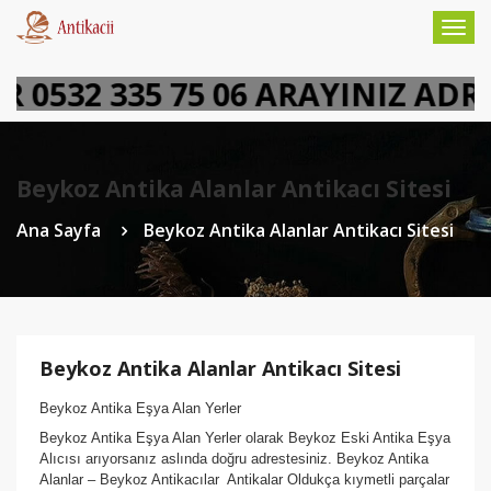
Togg
navig
0532 335 75 06 ARAYINIZ ADRE
Beykoz Antika Alanlar Antikacı Sitesi
Ana Sayfa
Beykoz Antika Alanlar Antikacı Sitesi
Beykoz Antika Alanlar Antikacı Sitesi
Beykoz Antika Eşya Alan Yerler
Beykoz Antika Eşya Alan Yerler olarak Beykoz Eski Antika Eşya
Alıcısı arıyorsanız aslında doğru adrestesiniz. Beykoz Antika
Alanlar – Beykoz Antikacılar Antikalar Oldukça kıymetli parçalar