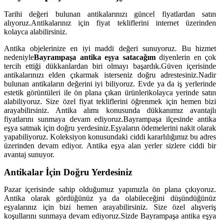
Tarihi değeri bulunan antikalarınızı güncel fiyatlardan satın
alıyoruz.Antikalarınız için fiyat tekliflerini internet üzerinden
kolayca alabilirsiniz.
Antika objelerinize en iyi maddi değeri sunuyoruz. Bu hizmet
nedeniyle
Bayrampaşa antika eşya satacağım
diyenlerin en çok
tercih ettiği dükkanlardan biri olmayı başardık.Güven içerisinde
antikalarınızı elden çıkarmak isterseniz doğru adrestesiniz.Nadir
bulunan antikaların değerini iyi biliyoruz. Evde ya da iş yerlerinde
estetik görüntüleri ile ön plana çıkan ürünlerikolayca yerinde satın
alabiliyoruz. Size özel fiyat tekliflerini öğrenmek için hemen bizi
arayabilirsiniz. Antika alımı konusunda dükkanımız avantajlı
fiyatlarını sunmaya devam ediyoruz.Bayrampaşa ilçesinde antika
eşya satmak için doğru yerdesiniz.Eşyaların ödemelerini nakit olarak
yapabiliyoruz. Koleksiyon konusundaki ciddi kararlılığımız bu adres
üzerinden devam ediyor. Antika eşya alan yerler sizlere ciddi bir
avantaj sunuyor.
Antikalar İçin Doğru Yerdesiniz
Pazar içerisinde sahip olduğumuz yapımızla ön plana çıkıyoruz.
Antika olarak gördüğünüz ya da olabileceğini düşündüğünüz
eşyalarınız için bizi hemen arayabilirsiniz. Size özel alışveriş
koşullarını sunmaya devam ediyoruz.Sizde Bayrampaşa antika eşya