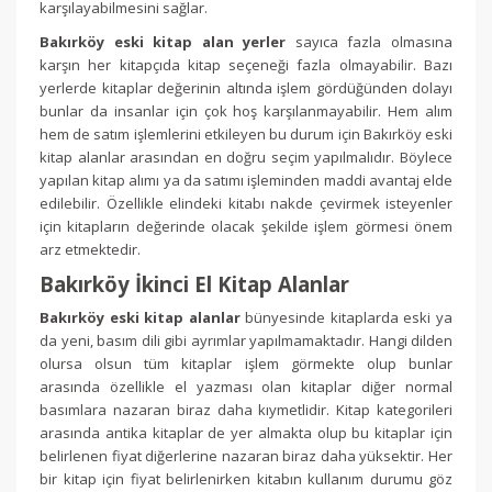
karşılayabilmesini sağlar.
Bakırköy eski kitap alan yerler
sayıca fazla olmasına
karşın her kitapçıda kitap seçeneği fazla olmayabilir. Bazı
yerlerde kitaplar değerinin altında işlem gördüğünden dolayı
bunlar da insanlar için çok hoş karşılanmayabilir. Hem alım
hem de satım işlemlerini etkileyen bu durum için Bakırköy eski
kitap alanlar arasından en doğru seçim yapılmalıdır. Böylece
yapılan kitap alımı ya da satımı işleminden maddi avantaj elde
edilebilir. Özellikle elindeki kitabı nakde çevirmek isteyenler
için kitapların değerinde olacak şekilde işlem görmesi önem
arz etmektedir.
Bakırköy İkinci El Kitap Alanlar
Bakırköy eski kitap alanlar
bünyesinde kitaplarda eski ya
da yeni, basım dili gibi ayrımlar yapılmamaktadır. Hangi dilden
olursa olsun tüm kitaplar işlem görmekte olup bunlar
arasında özellikle el yazması olan kitaplar diğer normal
basımlara nazaran biraz daha kıymetlidir. Kitap kategorileri
arasında antika kitaplar de yer almakta olup bu kitaplar için
belirlenen fiyat diğerlerine nazaran biraz daha yüksektir. Her
bir kitap için fiyat belirlenirken kitabın kullanım durumu göz