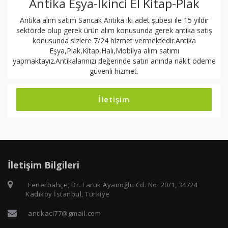
Antika Eşya-İkinci El Kitap-Plak
Antika alım satım Sancak Antika iki adet şubesi ile 15 yıldır
sektörde olup gerek ürün alım konusunda gerek antika satış
konusunda sizlere 7/24 hizmet vermektedir.Antika
Eşya,Plak,Kitap,Halı,Mobilya alım satımı
yapmaktayız.Antikalarınızı değerinde satın anında nakit ödeme
güvenli hizmet.
İletişim
İletişim Bilgileri
Fenerbahçe, Dr. Faruk Ayanoğlu Cd. No: 20/1, 34724
Kadıköy İstanbul, Türkiye
antikaci77@gmail.com