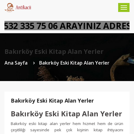
Togg
navig
32 335 75 06 ARAYINIZ ADRESİ
Bakırköy Eski Kitap Alan Yerler
Ana Sayfa
Bakırköy Eski Kitap Alan Yerler
Bakırköy Eski Kitap Alan Yerler
Bakırköy Eski Kitap Alan Yerler
Bakırköy eski kitap alan yerler hem hizmet hem de ürün
çeşitliliği sayesinde pek çok kişinin kitap ihtiyacını