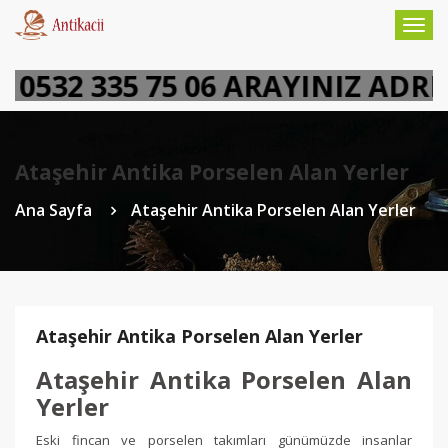
Togg
navig
0532 335 75 06 ARAYINIZ ADRE
Ataşehir Antika Porselen Alan Yerler
Ana Sayfa
Ataşehir Antika Porselen Alan Yerler
Ataşehir Antika Porselen Alan Yerler
Ataşehir Antika Porselen Alan
Yerler
Eski fincan ve porselen takımları günümüzde insanlar