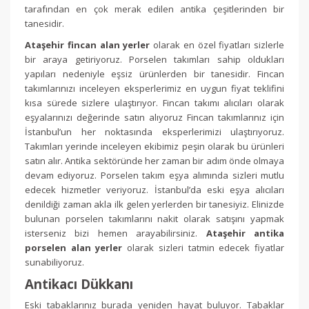
tarafından en çok merak edilen antika çeşitlerinden bir
tanesidir.
Ataşehir fincan alan yerler
olarak en özel fiyatları sizlerle
bir araya getiriyoruz. Porselen takımları sahip oldukları
yapıları nedeniyle eşsiz ürünlerden bir tanesidir. Fincan
takımlarınızı inceleyen eksperlerimiz en uygun fiyat teklifini
kısa sürede sizlere ulaştırıyor. Fincan takımı alıcıları olarak
eşyalarınızı değerinde satın alıyoruz Fincan takımlarınız için
İstanbul’un her noktasında eksperlerimizi ulaştırıyoruz.
Takımları yerinde inceleyen ekibimiz peşin olarak bu ürünleri
satın alır. Antika sektöründe her zaman bir adım önde olmaya
devam ediyoruz. Porselen takım eşya alımında sizleri mutlu
edecek hizmetler veriyoruz. İstanbul’da eski eşya alıcıları
denildiği zaman akla ilk gelen yerlerden bir tanesiyiz. Elinizde
bulunan porselen takımlarını nakit olarak satışını yapmak
isterseniz bizi hemen arayabilirsiniz.
Ataşehir antika
porselen alan yerler
olarak sizleri tatmin edecek fiyatlar
sunabiliyoruz.
Antikacı Dükkanı
Eski tabaklarınız burada yeniden hayat buluyor. Tabaklar