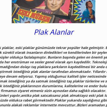
Plak Alanlar
’lik plaklar, eski plaklar günümüzde tekrar popüler hale gelmiştir
k sürekli olarak insanların dinledikleri ve kendilerinden bir şey
üşler oldukça fazlalaşmıştır. Bunların başında gelen en önemli şeyl
arda her enstrüman ve sesler genel olarak ayrı kaydedilir. Teknol
dığından dolayı taş plaklara şarkıların kaydedilmesi bir anda o
ğiştirmek istediğiniz plak alanlar tarafından alınmaktadır. Yıllard
ye devam ediyoruz. Yapmış olduğumuz kaliteli işler neticesind
ak istediğiniz ya da satmak istediğiniz taş plaklar türlerine ve sa
k istediğiniz plaklarınızın durumlarına, kalitelerine ve ender bul
firmamızı ziyaret etmeniz sizin açınızdan daha sağlıklı olacaktır
ünleri yapılır,antika plak satıcaksanız plak almaktayız eski plak lo
müzde oldukca rabet görmektedir.Plaklar yukarıda saydığımız gibi
nunla alakalı reklamlar internette mevcuttur..Bizleri aramadan 