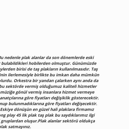
. Bu nedenle plak alanlar da son dönemlerde eski
ler bulabildikleri hobilerden olmuştur. Günümüzde
erden birisi de taş plakların kullanılmasıdır. Taş
ojinin ilerlemesiyle birlikte bu imkan daha mümkün
lurdu. Orkestra bir yandan çalarken aynı anda da
ır bu sektörde vermiş olduğumuz kaliteli hizmetler
e müziğe gönül vermiş insanlara hizmet vermeye
natçılarına göre fiyatları değişiklik gösterecektir.
unup bulunmadıklarına göre fiyatları değişecektir.
. Eskiye dönüşün en güzel hali plaklara firmamız
ng play 45 lik plak taş plak bu saydıklarımız ilgi
 gruplardan oluşur.Plak alanlar sektörü oldukça
plak satmayınız.