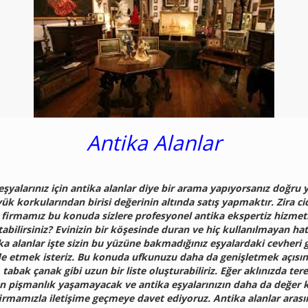
Antika Alanlar
şyalarınız için antika alanlar diye bir arama yapıyorsanız doğru
ük korkularından birisi değerinin altında satış yapmaktır. Zira ci
firmamız bu konuda sizlere profesyonel antika ekspertiz hizmeti 
tabilirsiniz? Evinizin bir köşesinde duran ve hiç kullanılmayan h
ika alanlar işte sizin bu yüzüne bakmadığınız eşyalardaki cevheri 
ade etmek isteriz. Bu konuda ufkunuzu daha da genişletmek açısın
 tabak çanak gibi uzun bir liste oluşturabiliriz. Eğer aklınızda 
adan pişmanlık yaşamayacak ve antika eşyalarınızın daha da değer
firmamızla iletişime geçmeye davet ediyoruz. Antika alanlar aras