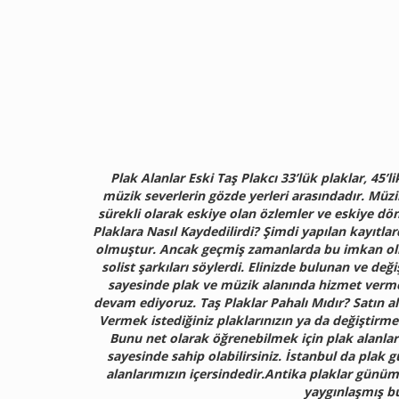
Plak Alanlar Eski Taş Plakcı 33’lük plaklar, 45
müzik severlerin gözde yerleri arasındadır. Müzi
sürekli olarak eskiye olan özlemler ve eskiye dön
Plaklara Nasıl Kaydedilirdi? Şimdi yapılan kayıtl
olmuştur. Ancak geçmiş zamanlarda bu imkan olma
solist şarkıları söylerdi. Elinizde bulunan ve de
sayesinde plak ve müzik alanında hizmet verme
devam ediyoruz. Taş Plaklar Pahalı Mıdır? Satın alm
Vermek istediğiniz plaklarınızın ya da değiştirme
Bunu net olarak öğrenebilmek için plak alanlar 
sayesinde sahip olabilirsiniz. İstanbul da plak g
alanlarımızın içersindedir.Antika plaklar günü
yaygınlaşmış bu