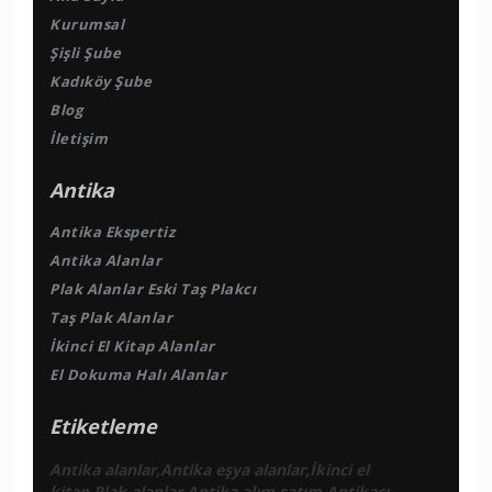
Kurumsal
Şişli Şube
Kadıköy Şube
Blog
İletişim
Antika
Antika Ekspertiz
Antika Alanlar
Plak Alanlar Eski Taş Plakcı
Taş Plak Alanlar
İkinci El Kitap Alanlar
El Dokuma Halı Alanlar
Etiketleme
Antika alanlar,Antika eşya alanlar,İkinci el
kitap,Plak alanlar,Antika alım satım,Antikacı