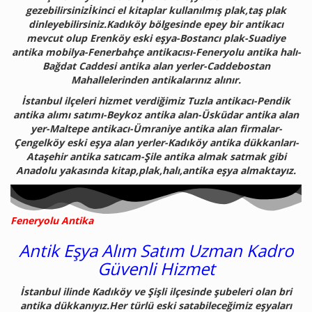
gezebilirsinizİkinci el kitaplar kullanılmış plak,taş plak
dinleyebilirsiniz.Kadıköy bölgesinde epey bir antikacı
mevcut olup Erenköy eski eşya-Bostancı plak-Suadiye
antika mobilya-Fenerbahçe antikacısı-Feneryolu antika halı-
Bağdat Caddesi antika alan yerler-Caddebostan
Mahallelerinden antikalarınız alınır.
İstanbul ilçeleri hizmet verdiğimiz Tuzla antikacı-Pendik
antika alımı satımı-Beykoz antika alan-Üsküdar antika alan
yer-Maltepe antikacı-Ümraniye antika alan firmalar-
Çengelköy eski eşya alan yerler-Kadıköy antika dükkanları-
Ataşehir antika satıcam-Şile antika almak satmak gibi
Anadolu yakasında kitap,plak,halı,antika eşya almaktayız.
Feneryolu Antika
Antik Eşya Alım Satım Uzman Kadro
Güvenli Hizmet
İstanbul ilinde Kadıköy ve Şişli ilçesinde şubeleri olan bri
antika dükkanıyız.Her türlü eski satabileceğimiz eşyaları