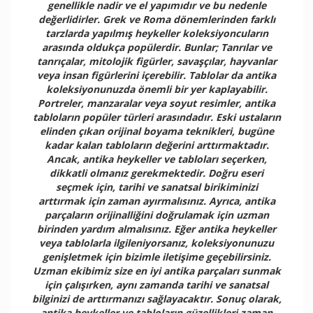
genellikle nadir ve el yapımıdır ve bu nedenle
değerlidirler. Grek ve Roma dönemlerinden farklı
tarzlarda yapılmış heykeller koleksiyoncuların
arasında oldukça popülerdir. Bunlar; Tanrılar ve
tanrıçalar, mitolojik figürler, savaşçılar, hayvanlar
veya insan figürlerini içerebilir. Tablolar da antika
koleksiyonunuzda önemli bir yer kaplayabilir.
Portreler, manzaralar veya soyut resimler, antika
tabloların popüler türleri arasındadır. Eski ustaların
elinden çıkan orijinal boyama teknikleri, bugüne
kadar kalan tabloların değerini arttırmaktadır.
Ancak, antika heykeller ve tabloları seçerken,
dikkatli olmanız gerekmektedir. Doğru eseri
seçmek için, tarihi ve sanatsal birikiminizi
arttırmak için zaman ayırmalısınız. Ayrıca, antika
parçaların orijinalliğini doğrulamak için uzman
birinden yardım almalısınız. Eğer antika heykeller
veya tablolarla ilgileniyorsanız, koleksiyonunuzu
genişletmek için bizimle iletişime geçebilirsiniz.
Uzman ekibimiz size en iyi antika parçaları sunmak
için çalışırken, aynı zamanda tarihi ve sanatsal
bilginizi de arttırmanızı sağlayacaktır. Sonuç olarak,
antika heykeller ve tabloların güzellikleri zaman