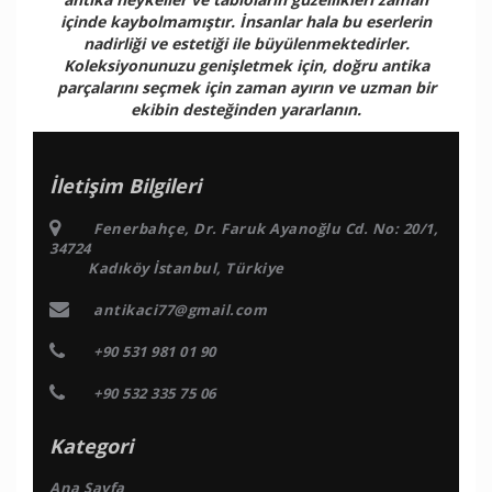
içinde kaybolmamıştır. İnsanlar hala bu eserlerin
nadirliği ve estetiği ile büyülenmektedirler.
Koleksiyonunuzu genişletmek için, doğru antika
parçalarını seçmek için zaman ayırın ve uzman bir
ekibin desteğinden yararlanın.
İletişim Bilgileri
Fenerbahçe, Dr. Faruk Ayanoğlu Cd. No: 20/1,
34724
Kadıköy İstanbul, Türkiye
antikaci77@gmail.com
+90 531 981 01 90
+90 532 335 75 06
Kategori
Ana Sayfa