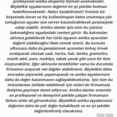
profesyonel antika ekspertiz hizmeti sunmaktadır.
Böylelikle eşyalarınızın değerini en iyi şekilde bulması
hedeflenmektedir. Neleri Satabilirsiniz? Evinizin bir
köşesinde duran ve hiç kullanılmayan hatta unutmaya yüz
tuttuğunuz eşyalar size servet kazandırabilecek potansiyele
sahip olabilir. Antika alanlar işte sizin bu yüzüne
bakmadığınız eşyalardaki cevheri görür. Bu bakımdan
aklınıza gelebilecek her türlü eşyanın antika açısından
değerli olabileceğini ifade etmek isteriz. Bu konuda
ufkunuzu daha da genişletmek açısından birkaç örnek
sıralayacak olursak saat, harita, halı, lamba, gramofon,
müzik aleti, para, mobilya, tabak çanak gibi uzun bir liste
oluşturabiliriz. Eğer aklınızda tereddütler varsa bu durumda
firmamızı arayarak net bilgiler alabilirsiniz. Böylelikle daha
sonradan pişmanlık yaşamayacak ve antika eşyalarınızın
daha da değer kazanmasını sağlayabileceksiniz. İşte tüm bu
imkanlardan istifade edebilmek için sizleri de firmamızla
iletişime geçmeye davet ediyoruz. Antika alanlar arasında
en profesyonel ve deneyimli şekilde çalışan firmamızın
farkını sizler de göreceksiniz. Böylelikle antika eşyalarınızın
değerine daha da çok değer katabilecek ve en iyi şekilde
değerlendirmiş olacaksınız.