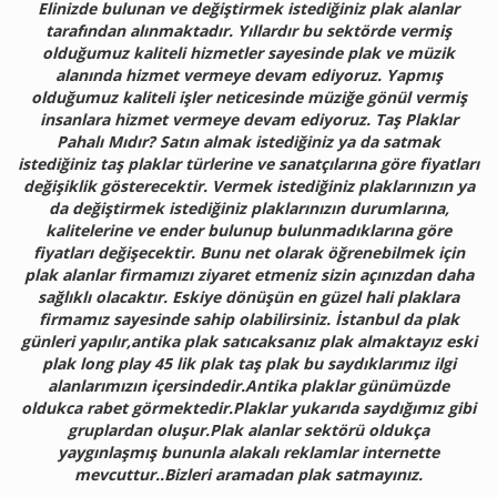
Elinizde bulunan ve değiştirmek istediğiniz plak alanlar
tarafından alınmaktadır. Yıllardır bu sektörde vermiş
olduğumuz kaliteli hizmetler sayesinde plak ve müzik
alanında hizmet vermeye devam ediyoruz. Yapmış
olduğumuz kaliteli işler neticesinde müziğe gönül vermiş
insanlara hizmet vermeye devam ediyoruz. Taş Plaklar
Pahalı Mıdır? Satın almak istediğiniz ya da satmak
istediğiniz taş plaklar türlerine ve sanatçılarına göre fiyatları
değişiklik gösterecektir. Vermek istediğiniz plaklarınızın ya
da değiştirmek istediğiniz plaklarınızın durumlarına,
kalitelerine ve ender bulunup bulunmadıklarına göre
fiyatları değişecektir. Bunu net olarak öğrenebilmek için
plak alanlar firmamızı ziyaret etmeniz sizin açınızdan daha
sağlıklı olacaktır. Eskiye dönüşün en güzel hali plaklara
firmamız sayesinde sahip olabilirsiniz. İstanbul da plak
günleri yapılır,antika plak satıcaksanız plak almaktayız eski
plak long play 45 lik plak taş plak bu saydıklarımız ilgi
alanlarımızın içersindedir.Antika plaklar günümüzde
oldukca rabet görmektedir.Plaklar yukarıda saydığımız gibi
gruplardan oluşur.Plak alanlar sektörü oldukça
yaygınlaşmış bununla alakalı reklamlar internette
mevcuttur..Bizleri aramadan plak satmayınız.