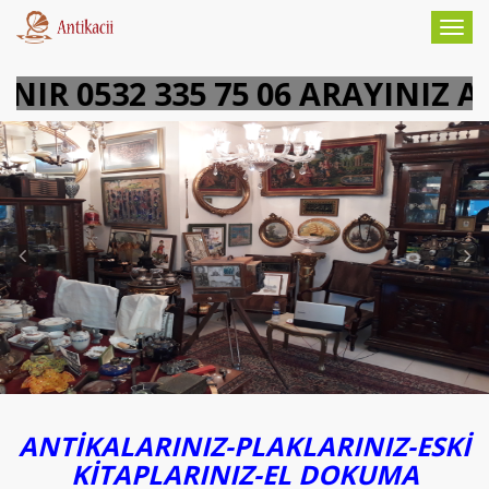
Togg
navig
32 335 75 06 ARAYINIZ ADRESİ
Previous
ANTİKALARINIZ-PLAKLARINIZ-ESKİ
KİTAPLARINIZ-EL DOKUMA