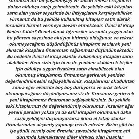
sorundan öte bir yaşanmışlığı ve anıları temsil ettiğinden
dolayı oldukça cazip gelmektedir. Bu şekilde eski kitapları
satın alan yerler sayesinde bu ihtiyaçlarını karşılayabilirler.
Firmamız da bu şekilde kullanılmış kitapları satın alarak
insanlara hizmet vermeye devam etmektedir. İkinci El Kitap
Neden Satılır? Genel olarak öğrenciler arasında yaygın olan
bu yöntem sayesinde okuyup bitirmiş olduğunuz ve tekrar
okumayacağınızı düşündüğünüz kitapların satılarak yeni
alınacak kitaplara finansman sağlanması düşünülmektedir.
Bu nedenle ikinci el kitap alanlar kullanılmış kitapları satın
alabilirler. Hem sizin için hem de yeniden alabilecek kişiler
için oldukça uygun fiyatlara satın alınabilecek olan
okunmuş kitaplarınızı firmamıza getirerek yeniden
değerlendirilmesini sağlayabilirsiniz. Kitaplarınızı okuduktan
sonra eğer evinizde boş boş duruyorsa ve artık tekrar
okumayacağınızı düşünüyorsanız siz de firmamıza getirerek
yeni kitaplarınıza finansman sağlayabilirsiniz. Bu şekilde
eski kitaplarınızı da değerlendirmiş olursunuz. İnsanlar eğer
yeterli paraları yoksa ya da eski kitapları okumanın daha
cazip geldiğini düşünüyorlarsa ikinci el kitap alanlar
firmalarından alışveriş yapmayı tercih ederler. Bizim gibi bu
işe gönül vermiş olan firmalar sayesinde kitaplarınız atıl
durumda kalmaktansa diğer ihtiyacı olan insanlar