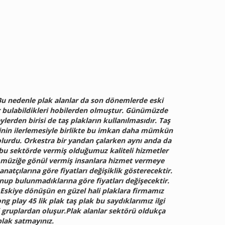
. Bu nedenle plak alanlar da son dönemlerde eski
ler bulabildikleri hobilerden olmuştur. Günümüzde
erden birisi de taş plakların kullanılmasıdır. Taş
ojinin ilerlemesiyle birlikte bu imkan daha mümkün
lurdu. Orkestra bir yandan çalarken aynı anda da
ır bu sektörde vermiş olduğumuz kaliteli hizmetler
e müziğe gönül vermiş insanlara hizmet vermeye
natçılarına göre fiyatları değişiklik gösterecektir.
unup bulunmadıklarına göre fiyatları değişecektir.
. Eskiye dönüşün en güzel hali plaklara firmamız
ng play 45 lik plak taş plak bu saydıklarımız ilgi
 gruplardan oluşur.Plak alanlar sektörü oldukça
plak satmayınız.