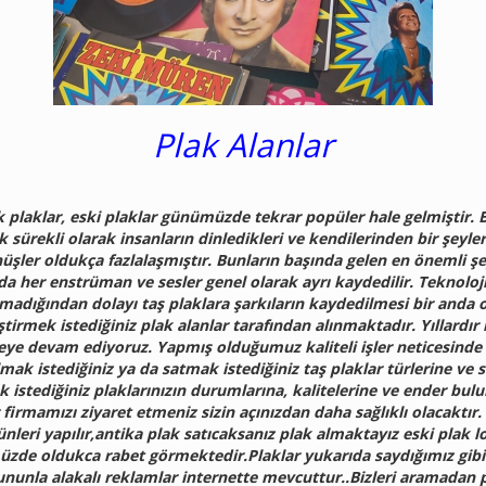
Plak Alanlar
’lik plaklar, eski plaklar günümüzde tekrar popüler hale gelmiştir
k sürekli olarak insanların dinledikleri ve kendilerinden bir şey
üşler oldukça fazlalaşmıştır. Bunların başında gelen en önemli şeyl
arda her enstrüman ve sesler genel olarak ayrı kaydedilir. Teknol
dığından dolayı taş plaklara şarkıların kaydedilmesi bir anda o
ğiştirmek istediğiniz plak alanlar tarafından alınmaktadır. Yıllard
ye devam ediyoruz. Yapmış olduğumuz kaliteli işler neticesind
ak istediğiniz ya da satmak istediğiniz taş plaklar türlerine ve sa
k istediğiniz plaklarınızın durumlarına, kalitelerine ve ender bul
firmamızı ziyaret etmeniz sizin açınızdan daha sağlıklı olacaktır
ünleri yapılır,antika plak satıcaksanız plak almaktayız eski plak lo
müzde oldukca rabet görmektedir.Plaklar yukarıda saydığımız gibi
nunla alakalı reklamlar internette mevcuttur..Bizleri aramadan 