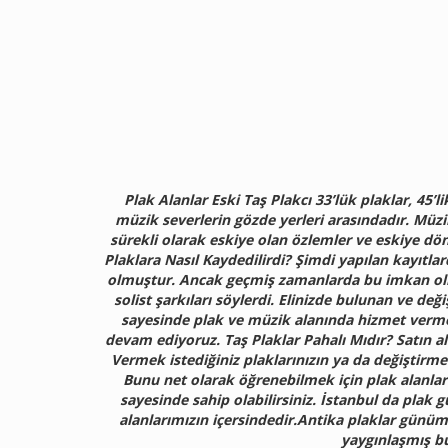
Plak Alanlar Eski Taş Plakcı 33’lük plaklar, 45
müzik severlerin gözde yerleri arasındadır. Müzi
sürekli olarak eskiye olan özlemler ve eskiye dön
Plaklara Nasıl Kaydedilirdi? Şimdi yapılan kayıtl
olmuştur. Ancak geçmiş zamanlarda bu imkan olma
solist şarkıları söylerdi. Elinizde bulunan ve de
sayesinde plak ve müzik alanında hizmet verme
devam ediyoruz. Taş Plaklar Pahalı Mıdır? Satın alm
Vermek istediğiniz plaklarınızın ya da değiştirme
Bunu net olarak öğrenebilmek için plak alanlar 
sayesinde sahip olabilirsiniz. İstanbul da plak g
alanlarımızın içersindedir.Antika plaklar günü
yaygınlaşmış bu