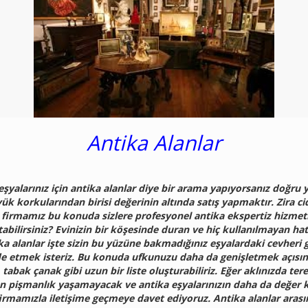
Antika Alanlar
şyalarınız için antika alanlar diye bir arama yapıyorsanız doğru
ük korkularından birisi değerinin altında satış yapmaktır. Zira ci
firmamız bu konuda sizlere profesyonel antika ekspertiz hizmeti 
tabilirsiniz? Evinizin bir köşesinde duran ve hiç kullanılmayan h
ika alanlar işte sizin bu yüzüne bakmadığınız eşyalardaki cevheri 
ade etmek isteriz. Bu konuda ufkunuzu daha da genişletmek açısın
 tabak çanak gibi uzun bir liste oluşturabiliriz. Eğer aklınızda 
adan pişmanlık yaşamayacak ve antika eşyalarınızın daha da değer
firmamızla iletişime geçmeye davet ediyoruz. Antika alanlar aras